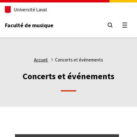
Aller
Université Laval
au
contenu
principal
Faculté de musique
Ouvri
Fil
Accueil
Concerts et événements
d'Ariane
Concerts et événements