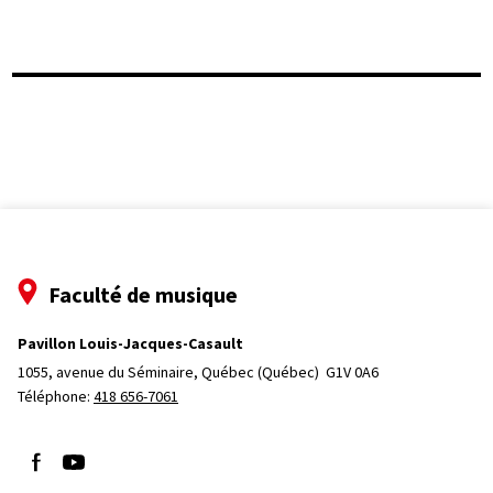
Faculté de musique
Pavillon Louis-Jacques-Casault
1055, avenue du Séminaire
, Québec (Québec)  G1V 0A6
Téléphone: 
418 656-7061
Suivez-nous sur Facebook
Suivez-nous sur YouTube