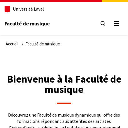
Aller
Université Laval
au
contenu
principal
Faculté de musique
Ouvri
Fil
Accueil
Faculté de musique
d'Ariane
Bienvenue à la Faculté de
musique
Découvrez une Faculté de musique dynamique qui offre des
formations répondant aux attentes des artistes
d’aujourd’hui et de demain, le tout dans un environnement