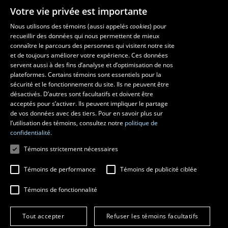
Votre vie privée est importante
Faculté de musique
Nous utilisons des témoins (aussi appelés
cookies
) pour
recueillir des données qui nous permettent de mieux
Pavillon Louis-Jacques-Casault
connaître le parcours des personnes qui visitent notre site
1055, avenue du Séminaire
, Québec (Québec)  G1V 0A6
et de toujours améliorer votre expérience. Ces données
Téléphone: 
418 656-7061
servent aussi à des fins d’analyse et d’optimisation de nos
plateformes. Certains témoins sont essentiels pour la
sécurité et le fonctionnement du site. Ils ne peuvent être
Suivez-nous sur Facebook
Suivez-nous sur YouTube
désactivés. D’autres sont facultatifs et doivent être
acceptés pour s’activer. Ils peuvent impliquer le partage
de vos données avec des tiers. Pour en savoir plus sur
l’utilisation des témoins, consultez notre
politique de
confidentialité.
Témoins strictement nécessaires
Témoins de performance
Témoins de publicité ciblée
Témoins de fonctionnalité
© 2026 Université Laval
Tous droits réservés
Conditions générales d'utilisation
Tout accepter
Refuser les témoins facultatifs
Fraude en ligne