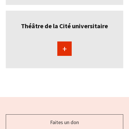
savoir
plus
sur
Salle
Théâtre de la Cité universitaire
Henri-
Gagnon
+
En
savoir
plus
sur
Théâtre
de
la
Cité
universitaire
Ensemble
de
Faites un don
boutons