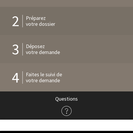
2
Préparez
votre dossier
3
Déposez
votre demande
4
Faites le suivi de
votre demande
Questions
à
propos
de
l'admission