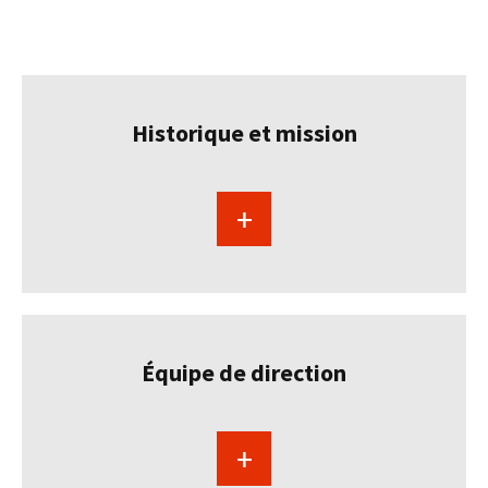
Lien
Boîte
plus
de
boutons
Historique et mission
plus
+
En
savoir
plus
sur
Historique
Équipe de direction
et
mission
+