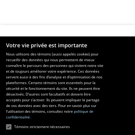
Votre vie privée est importante
Faculté de musique
Nous utilisons des témoins (aussi appelés
cookies
) pour
recueillir des données qui nous permettent de mieux
Pavillon Louis-Jacques-Casault
connaître le parcours des personnes qui visitent notre site
1055, avenue du Séminaire
, Québec (Québec)  G1V 0A6
et de toujours améliorer votre expérience. Ces données
Téléphone: 
418 656-7061
servent aussi à des fins d’analyse et d’optimisation de nos
plateformes. Certains témoins sont essentiels pour la
sécurité et le fonctionnement du site. Ils ne peuvent être
Suivez-nous sur Facebook
Suivez-nous sur YouTube
désactivés. D’autres sont facultatifs et doivent être
acceptés pour s’activer. Ils peuvent impliquer le partage
de vos données avec des tiers. Pour en savoir plus sur
l’utilisation des témoins, consultez notre
politique de
confidentialité.
Témoins strictement nécessaires