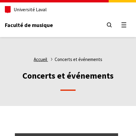
Aller
Université Laval
au
contenu
principal
Faculté de musique
Ouvri
Fil
Accueil
Concerts et événements
d'Ariane
Concerts et événements