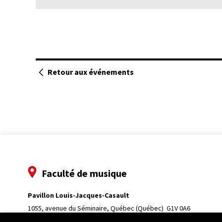
Retour aux événements
Faculté de musique
Pavillon Louis-Jacques-Casault
1055, avenue du Séminaire
, Québec (Québec)  G1V 0A6
Téléphone: 
418 656-7061