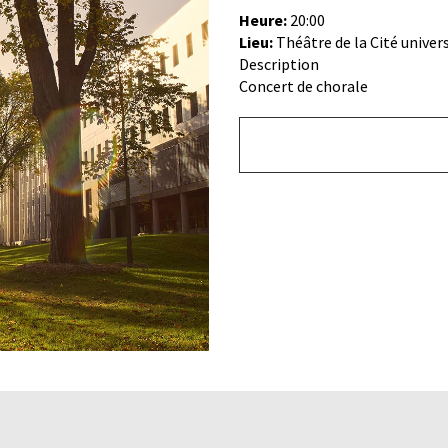
Heure:
20:00
Lieu:
Théâtre de la Cité univers
Description
Concert de chorale
Bouton
de
lien
du
bas