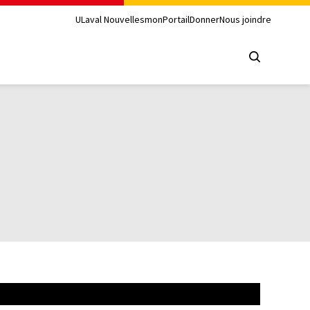
ULaval Nouvelles
monPortail
Donner
Nous joindre