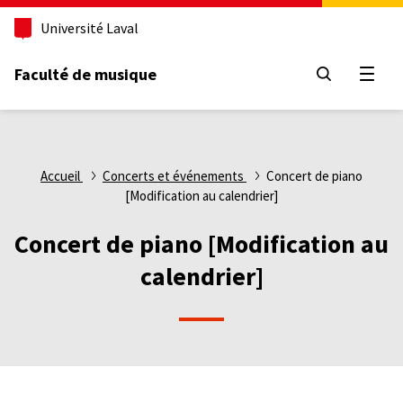
Aller
Université Laval
au
contenu
principal
Faculté de musique
Ouvri
Fil
Accueil
Concerts et événements
Concert de piano
[Modification au calendrier]
d'Ariane
Concert de piano [Modification au
calendrier]