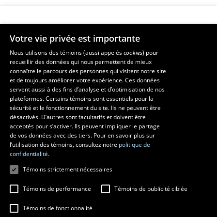
Votre vie privée est importante
Faculté de musique
Nous utilisons des témoins (aussi appelés
cookies
) pour
recueillir des données qui nous permettent de mieux
Pavillon Louis-Jacques-Casault
connaître le parcours des personnes qui visitent notre site
1055, avenue du Séminaire
, Québec (Québec)  G1V 0A6
et de toujours améliorer votre expérience. Ces données
Téléphone: 
418 656-7061
servent aussi à des fins d’analyse et d’optimisation de nos
plateformes. Certains témoins sont essentiels pour la
sécurité et le fonctionnement du site. Ils ne peuvent être
Suivez-nous sur Facebook
Suivez-nous sur YouTube
désactivés. D’autres sont facultatifs et doivent être
acceptés pour s’activer. Ils peuvent impliquer le partage
de vos données avec des tiers. Pour en savoir plus sur
l’utilisation des témoins, consultez notre
politique de
confidentialité.
Témoins strictement nécessaires
Témoins de performance
Témoins de publicité ciblée
Témoins de fonctionnalité