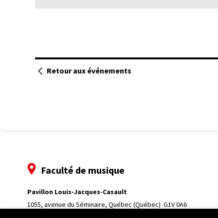
Retour aux événements
Faculté de musique
Pavillon Louis-Jacques-Casault
1055, avenue du Séminaire
, Québec (Québec)  G1V 0A6
Téléphone: 
418 656-7061