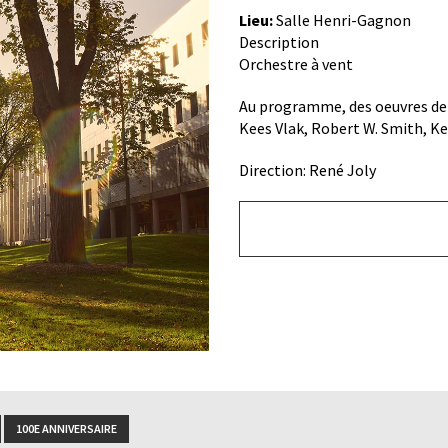
Lieu:
Salle Henri-Gagnon
Description
Orchestre à vent
Au programme, des oeuvres de 
Kees Vlak, Robert W. Smith, K
Direction: René Joly
Bouton
de
lien
du
bas
100E ANNIVERSAIRE