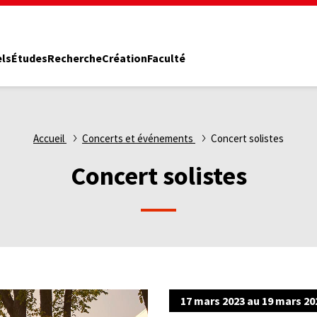
els
Études
Recherche
Création
Faculté
Accueil
Concerts et événements
Concert solistes
Concert solistes
17 mars 2023 au 19 mars 20