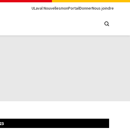
ULaval Nouvelles
monPortail
Donner
Nous joindre
23