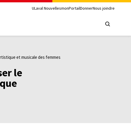
ULaval Nouvelles
monPortail
Donner
Nous joindre
 artistique et musicale des femmes
er le
ique