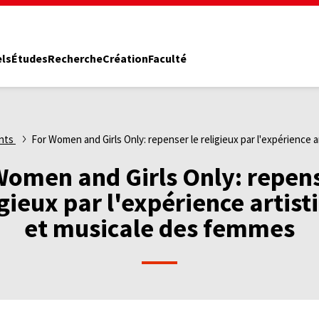
els
Études
Recherche
Création
Faculté
nts
For Women and Girls Only: repenser le religieux par l'expérience
Women and Girls Only: repens
igieux par l'expérience artist
et musicale des femmes