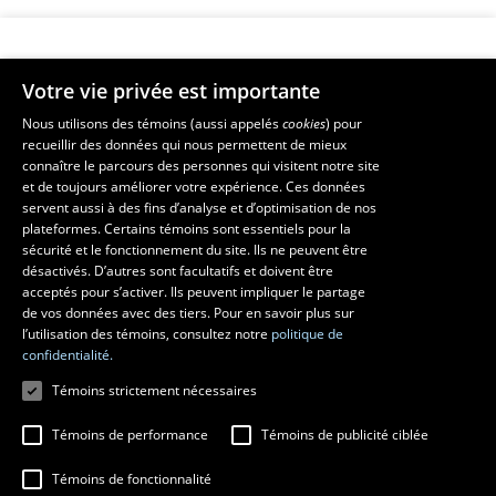
Votre vie privée est importante
Faculté de musique
Nous utilisons des témoins (aussi appelés
cookies
) pour
recueillir des données qui nous permettent de mieux
Pavillon Louis-Jacques-Casault
connaître le parcours des personnes qui visitent notre site
1055, avenue du Séminaire
, Québec (Québec)  G1V 0A6
et de toujours améliorer votre expérience. Ces données
Téléphone: 
418 656-7061
servent aussi à des fins d’analyse et d’optimisation de nos
plateformes. Certains témoins sont essentiels pour la
sécurité et le fonctionnement du site. Ils ne peuvent être
Suivez-nous sur Facebook
Suivez-nous sur YouTube
désactivés. D’autres sont facultatifs et doivent être
acceptés pour s’activer. Ils peuvent impliquer le partage
de vos données avec des tiers. Pour en savoir plus sur
l’utilisation des témoins, consultez notre
politique de
confidentialité.
Témoins strictement nécessaires
Témoins de performance
Témoins de publicité ciblée
Témoins de fonctionnalité