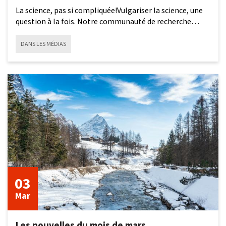
La science, pas si compliquée!Vulgariser la science, une
question à la fois. Notre communauté de recherche
répond aux
DANS LES MÉDIAS
3
mars
2026
03
Mar
Les nouvelles du mois de mars