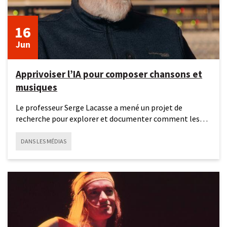
16
Jun
Apprivoiser l’IA pour composer chansons et
musiques
Le professeur Serge Lacasse a mené un projet de
recherche pour explorer et documenter comment les
étudiantes et
DANS LES MÉDIAS
15
juin
2026