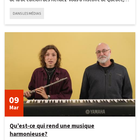
qui se
DANS LES MÉDIAS
9
mars
2026
09
Mar
Qu’est-ce qui rend une musique
harmonieuse?