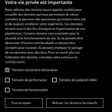
Votre vie privée est importante
Faculté de musique
Nous utilisons des témoins (aussi appelés
cookies
) pour
recueillir des données qui nous permettent de mieux
Pavillon Louis-Jacques-Casault
connaître le parcours des personnes qui visitent notre site
1055, avenue du Séminaire
, Québec (Québec)  G1V 0A6
et de toujours améliorer votre expérience. Ces données
Téléphone: 
418 656-7061
servent aussi à des fins d’analyse et d’optimisation de nos
plateformes. Certains témoins sont essentiels pour la
sécurité et le fonctionnement du site. Ils ne peuvent être
Suivez-nous sur Facebook
Suivez-nous sur YouTube
désactivés. D’autres sont facultatifs et doivent être
acceptés pour s’activer. Ils peuvent impliquer le partage
de vos données avec des tiers. Pour en savoir plus sur
l’utilisation des témoins, consultez notre
politique de
confidentialité.
Témoins strictement nécessaires
Témoins de performance
Témoins de publicité ciblée
Témoins de fonctionnalité
© 2026 Université Laval
Tous droits réservés
Conditions générales d'utilisation
Tout accepter
Refuser les témoins facultatifs
Fraude en ligne