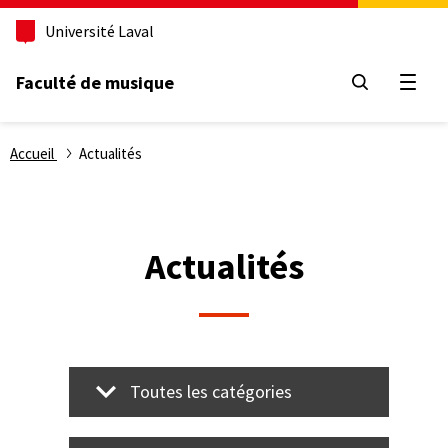
Aller
Université Laval
au
contenu
principal
Faculté de musique
Ouvri
Fil
Accueil
Actualités
d'Ariane
Actualités
Toutes les catégories