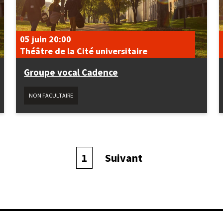
05 juin
20:00
Théâtre de la Cité universitaire
Groupe vocal Cadence
NON FACULTAIRE
Page
1
Page
Suivant
courante
suivante
Pagination