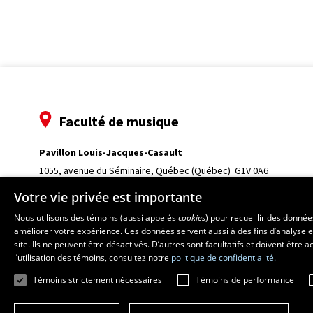
Faculté de musique
Pavillon Louis-Jacques-Casault
1055, avenue du Séminaire
, Québec (Québec)  G1V 0A6
Téléphone: 
418 656-7061
Votre vie privée est importante
Nous utilisons des témoins (aussi appelés
cookies
) pour recueillir des donné
améliorer votre expérience. Ces données servent aussi à des fins d’analyse e
site. Ils ne peuvent être désactivés. D’autres sont facultatifs et doivent être
l’utilisation des témoins, consultez notre
politique de confidentialité.
Témoins strictement nécessaires
Témoins de performance