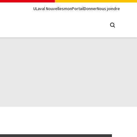
ULaval Nouvelles
monPortail
Donner
Nous joindre