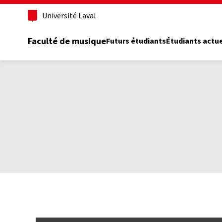
Aller
Université Laval
au
contenu
principal
Faculté de musique
Futurs étudiants
Étudiants actu
Fil
d'Ariane