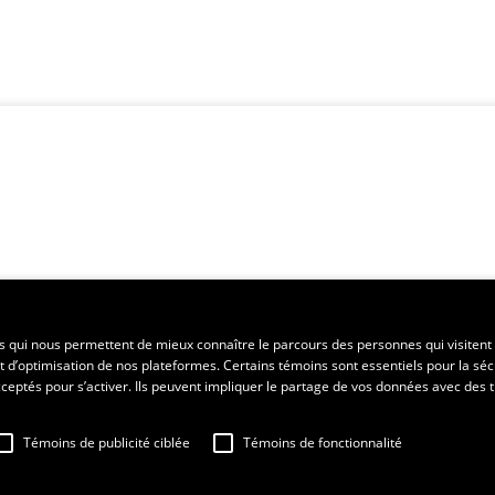
es qui nous permettent de mieux connaître le parcours des personnes qui visitent 
t d’optimisation de nos plateformes. Certains témoins sont essentiels pour la séc
 acceptés pour s’activer. Ils peuvent impliquer le partage de vos données avec des t
Témoins de publicité ciblée
Témoins de fonctionnalité