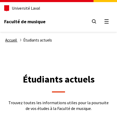
Aller
Université Laval
au
contenu
principal
Faculté de musique
Ouvri
Fil
Accueil
Étudiants actuels
d'Ariane
Étudiants actuels
Trouvez toutes les informations utiles pour la poursuite
de vos études à la Faculté de musique.