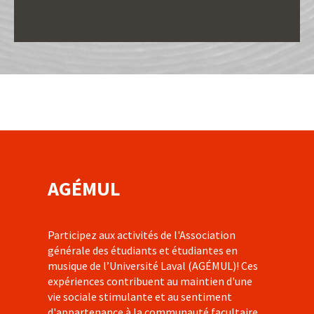
AGÉMUL
Participez aux activités de l'Association
générale des étudiants et étudiantes en
musique de l’Université Laval (AGÉMUL)! Ces
expériences contribuent
au maintien d'une
vie sociale stimulante et au sentiment
d'appartenance à la communauté facultaire.