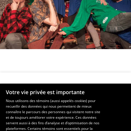
Votre vie privée est importante
Faculté de musique
Nous utilisons des témoins (aussi appelés
cookies
) pour
recueillir des données qui nous permettent de mieux
Pavillon Louis-Jacques-Casault
connaître le parcours des personnes qui visitent notre site
1055, avenue du Séminaire
, Québec (Québec)  G1V 0A6
et de toujours améliorer votre expérience. Ces données
Téléphone: 
418 656-7061
servent aussi à des fins d’analyse et d’optimisation de nos
plateformes. Certains témoins sont essentiels pour la