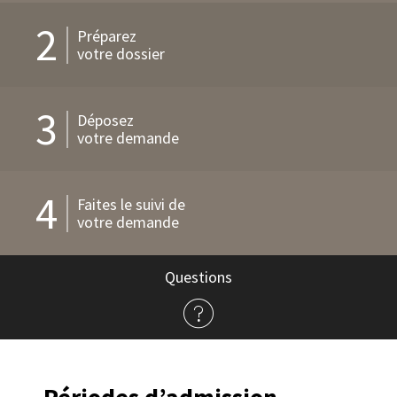
2
Préparez
votre dossier
3
Déposez
votre demande
4
Faites le suivi de
votre demande
Questions
à
propos
de
l'admission