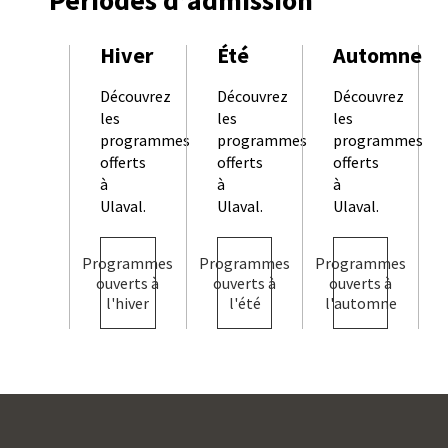
Périodes d’admission
Hiver
Été
Automne
Découvrez
Découvrez
Découvrez
les
les
les
programmes
programmes
programmes
offerts
offerts
offerts
à
à
à
Ulaval.
Ulaval.
Ulaval.
Programmes
Programmes
Programmes
ouverts à
ouverts à
ouverts à
l'hiver
l'été
l'automne