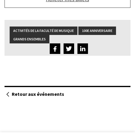
de
lien
du
bas
ACTIVITÉS DE LA FACULTÉ DE MUSIQUE
100E ANNIVERSAIRE
GRANDS ENSEMBLES
Retour aux événements