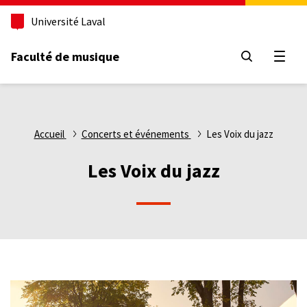
Aller
Université Laval
au
contenu
principal
Faculté de musique
Ouvri
Fil
Accueil
Concerts et événements
Les Voix du jazz
d'Ariane
Les Voix du jazz