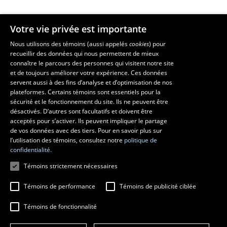
Votre vie privée est importante
Faculté de musique
Nous utilisons des témoins (aussi appelés
cookies
) pour
recueillir des données qui nous permettent de mieux
Pavillon Louis-Jacques-Casault
connaître le parcours des personnes qui visitent notre site
1055, avenue du Séminaire
, Québec (Québec)  G1V 0A6
et de toujours améliorer votre expérience. Ces données
Téléphone: 
418 656-7061
servent aussi à des fins d’analyse et d’optimisation de nos
plateformes. Certains témoins sont essentiels pour la
sécurité et le fonctionnement du site. Ils ne peuvent être
Suivez-nous sur Facebook
Suivez-nous sur YouTube
désactivés. D’autres sont facultatifs et doivent être
acceptés pour s’activer. Ils peuvent impliquer le partage
de vos données avec des tiers. Pour en savoir plus sur
l’utilisation des témoins, consultez notre
politique de
confidentialité.
Témoins strictement nécessaires
Témoins de performance
Témoins de publicité ciblée
Témoins de fonctionnalité
© 2026 Université Laval
Tous droits réservés