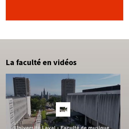
La faculté en vidéos
Lien
vers
les
méd
soci