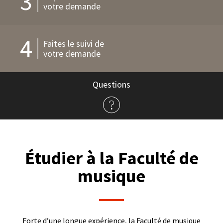
3
votre demande
4
Faites le suivi de
votre demande
Questions
à
propos
de
l'admission
Étudier à la Faculté de
musique
Forte d’une longue expérience, la Faculté de musique