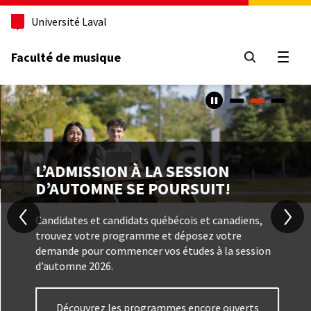
Aller
Université Laval
au
contenu
principal
Faculté de musique
Ouvri
Caroussel
Contenu
Image
TITRE
L’ADMISSION À LA SESSION
D’AUTOMNE SE POURSUIT!
Texte
Candidates et candidats québécois et canadiens,
trouvez votre programme et déposez votre
demande pour commencer vos études à la session
d’automne 2026.
Bouton
Découvrez les programmes encore ouverts