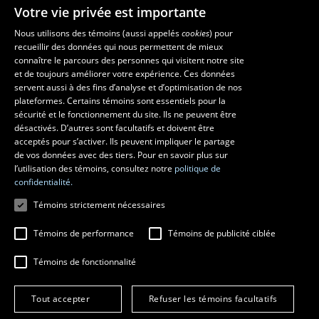
Votre vie privée est importante
Faculté de musique
Nous utilisons des témoins (aussi appelés
cookies
) pour
recueillir des données qui nous permettent de mieux
Pavillon Louis-Jacques-Casault
connaître le parcours des personnes qui visitent notre site
1055, avenue du Séminaire
, Québec (Québec)  G1V 0A6
et de toujours améliorer votre expérience. Ces données
Téléphone: 
418 656-7061
servent aussi à des fins d’analyse et d’optimisation de nos
plateformes. Certains témoins sont essentiels pour la
sécurité et le fonctionnement du site. Ils ne peuvent être
Suivez-nous sur Facebook
Suivez-nous sur YouTube
désactivés. D’autres sont facultatifs et doivent être
acceptés pour s’activer. Ils peuvent impliquer le partage
de vos données avec des tiers. Pour en savoir plus sur
l’utilisation des témoins, consultez notre
politique de
confidentialité.
Témoins strictement nécessaires
Témoins de performance
Témoins de publicité ciblée
Témoins de fonctionnalité
© 2026 Université Laval
Tous droits réservés
Conditions générales d'utilisation
Tout accepter
Refuser les témoins facultatifs
Fraude en ligne