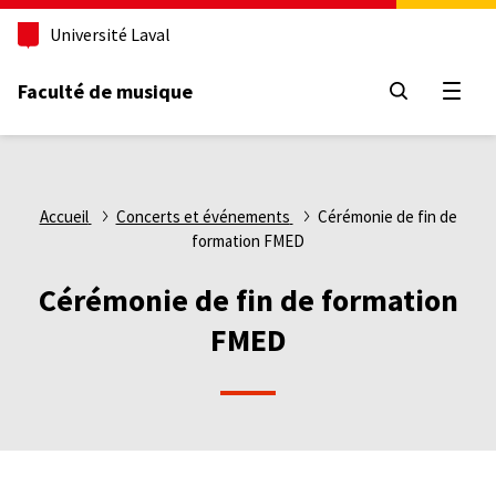
Aller
Université Laval
au
contenu
principal
Faculté de musique
Ouvri
Fil
Accueil
Concerts et événements
Cérémonie de fin de
formation FMED
d'Ariane
Cérémonie de fin de formation
FMED