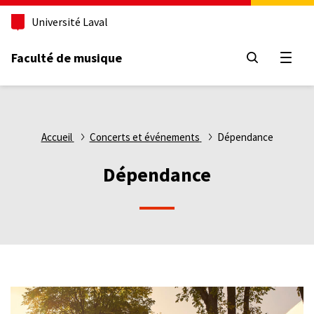
Aller
Université Laval
au
contenu
principal
Faculté de musique
Ouvri
Fil
Accueil
Concerts et événements
Dépendance
d'Ariane
Dépendance