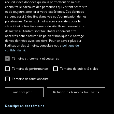
recueillir des données qui nous permettent de mieux
Pavillon Louis-Jacques-Casault
connaître le parcours des personnes qui visitent notre site
1055, avenue du Séminaire
, Québec (Québec)  G1V 0A6
et de toujours améliorer votre expérience. Ces données
Téléphone: 
418 656-7061
servent aussi à des fins d’analyse et d’optimisation de nos
plateformes. Certains témoins sont essentiels pour la
sécurité et le fonctionnement du site. Ils ne peuvent être
Suivez-nous sur Facebook
Suivez-nous sur YouTube
désactivés. D’autres sont facultatifs et doivent être
acceptés pour s’activer. Ils peuvent impliquer le partage
de vos données avec des tiers. Pour en savoir plus sur
l’utilisation des témoins, consultez notre
politique de
confidentialité.
Témoins strictement nécessaires
Témoins de performance
Témoins de publicité ciblée
Témoins de fonctionnalité
© 2026 Université Laval
Tous droits réservés
Conditions générales d'utilisation
Tout accepter
Refuser les témoins facultatifs
Fraude en ligne
Confidentialité
Description des témoins
Paramétrer les témoins