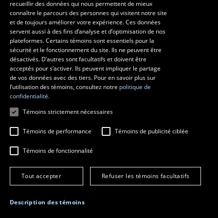
recueillir des données qui nous permettent de mieux
Pavillon Louis-Jacques-Casault
connaître le parcours des personnes qui visitent notre site
1055, avenue du Séminaire
, Québec (Québec)  G1V 0A6
et de toujours améliorer votre expérience. Ces données
Téléphone: 
418 656-7061
servent aussi à des fins d’analyse et d’optimisation de nos
plateformes. Certains témoins sont essentiels pour la
sécurité et le fonctionnement du site. Ils ne peuvent être
Suivez-nous sur Facebook
Suivez-nous sur YouTube
désactivés. D’autres sont facultatifs et doivent être
acceptés pour s’activer. Ils peuvent impliquer le partage
de vos données avec des tiers. Pour en savoir plus sur
l’utilisation des témoins, consultez notre
politique de
confidentialité.
Témoins strictement nécessaires
Témoins de performance
Témoins de publicité ciblée
Témoins de fonctionnalité
© 2026 Université Laval
Tous droits réservés
Conditions générales d'utilisation
Tout accepter
Refuser les témoins facultatifs
Fraude en ligne
Confidentialité
Description des témoins
Paramétrer les témoins