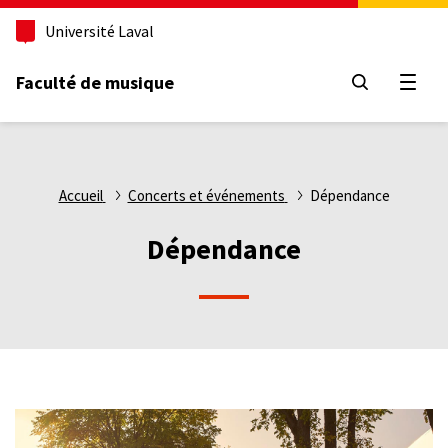
Aller
Université Laval
au
contenu
principal
Faculté de musique
Ouvri
Fil
Accueil
Concerts et événements
Dépendance
d'Ariane
Dépendance