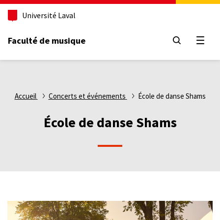
Aller
Université Laval
au
contenu
principal
Faculté de musique
Ouvri
Fil
Accueil
Concerts et événements
École de danse Shams
d'Ariane
École de danse Shams