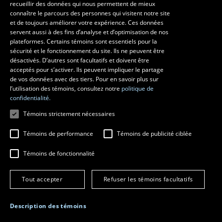
recueillir des données qui nous permettent de mieux
Pavillon Louis-Jacques-Casault
connaître le parcours des personnes qui visitent notre site
1055, avenue du Séminaire
, Québec (Québec)  G1V 0A6
et de toujours améliorer votre expérience. Ces données
Téléphone: 
418 656-7061
servent aussi à des fins d’analyse et d’optimisation de nos
plateformes. Certains témoins sont essentiels pour la
sécurité et le fonctionnement du site. Ils ne peuvent être
Suivez-nous sur Facebook
Suivez-nous sur YouTube
désactivés. D’autres sont facultatifs et doivent être
acceptés pour s’activer. Ils peuvent impliquer le partage
de vos données avec des tiers. Pour en savoir plus sur
l’utilisation des témoins, consultez notre
politique de
confidentialité.
Témoins strictement nécessaires
Témoins de performance
Témoins de publicité ciblée
Témoins de fonctionnalité
© 2026 Université Laval
Tous droits réservés
Conditions générales d'utilisation
Tout accepter
Refuser les témoins facultatifs
Fraude en ligne
Confidentialité
Description des témoins
Paramétrer les témoins