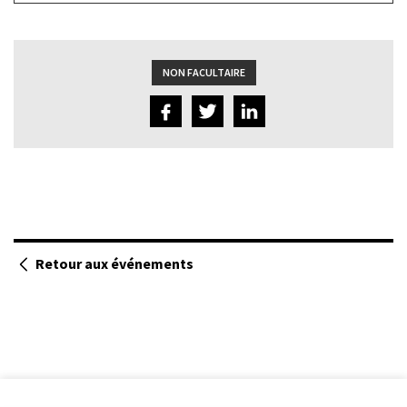
lien
du
bas
NON FACULTAIRE
Retour aux événements