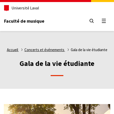
Aller
Université Laval
au
contenu
principal
Faculté de musique
Ouvri
Fil
Accueil
Concerts et événements
Gala de la vie étudiante
d'Ariane
Gala de la vie étudiante