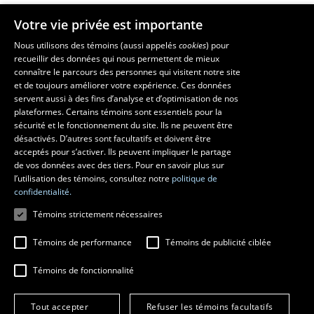
Votre vie privée est importante
Faculté de musique
Nous utilisons des témoins (aussi appelés
cookies
) pour
recueillir des données qui nous permettent de mieux
Pavillon Louis-Jacques-Casault
connaître le parcours des personnes qui visitent notre site
1055, avenue du Séminaire
, Québec (Québec)  G1V 0A6
et de toujours améliorer votre expérience. Ces données
Téléphone: 
418 656-7061
servent aussi à des fins d’analyse et d’optimisation de nos
plateformes. Certains témoins sont essentiels pour la
sécurité et le fonctionnement du site. Ils ne peuvent être
Suivez-nous sur Facebook
Suivez-nous sur YouTube
désactivés. D’autres sont facultatifs et doivent être
acceptés pour s’activer. Ils peuvent impliquer le partage
de vos données avec des tiers. Pour en savoir plus sur
l’utilisation des témoins, consultez notre
politique de
confidentialité.
Témoins strictement nécessaires
Témoins de performance
Témoins de publicité ciblée
Témoins de fonctionnalité
© 2026 Université Laval
Tous droits réservés
Conditions générales d'utilisation
Tout accepter
Refuser les témoins facultatifs