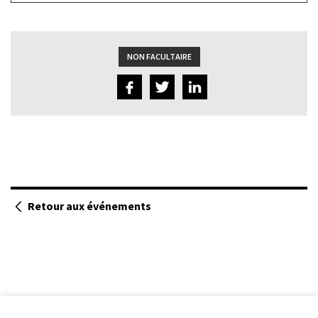
lien
du
bas
NON FACULTAIRE
Retour aux événements