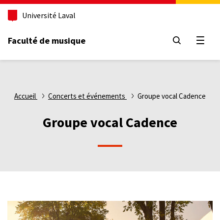
Aller
Université Laval
au
contenu
principal
Faculté de musique
Ouvri
Fil
Accueil
Concerts et événements
Groupe vocal Cadence
d'Ariane
Groupe vocal Cadence