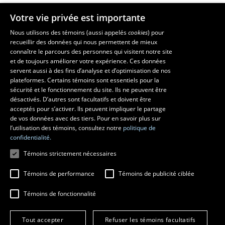
Votre vie privée est importante
Faculté de musique
Nous utilisons des témoins (aussi appelés
cookies
) pour
recueillir des données qui nous permettent de mieux
Pavillon Louis-Jacques-Casault
connaître le parcours des personnes qui visitent notre site
1055, avenue du Séminaire
, Québec (Québec)  G1V 0A6
et de toujours améliorer votre expérience. Ces données
Téléphone: 
418 656-7061
servent aussi à des fins d’analyse et d’optimisation de nos
plateformes. Certains témoins sont essentiels pour la
sécurité et le fonctionnement du site. Ils ne peuvent être
Suivez-nous sur Facebook
Suivez-nous sur YouTube
désactivés. D’autres sont facultatifs et doivent être
acceptés pour s’activer. Ils peuvent impliquer le partage
de vos données avec des tiers. Pour en savoir plus sur
l’utilisation des témoins, consultez notre
politique de
confidentialité.
Témoins strictement nécessaires
Témoins de performance
Témoins de publicité ciblée
Témoins de fonctionnalité
© 2026 Université Laval
Tous droits réservés
Conditions générales d'utilisation
Tout accepter
Refuser les témoins facultatifs