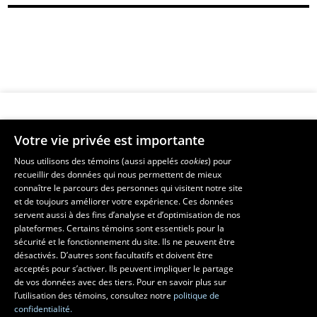
Votre vie privée est importante
Faculté de musique
Nous utilisons des témoins (aussi appelés
cookies
) pour
recueillir des données qui nous permettent de mieux
Pavillon Louis-Jacques-Casault
connaître le parcours des personnes qui visitent notre site
1055, avenue du Séminaire
, Québec (Québec)  G1V 0A6
et de toujours améliorer votre expérience. Ces données
Téléphone: 
418 656-7061
servent aussi à des fins d’analyse et d’optimisation de nos
plateformes. Certains témoins sont essentiels pour la
sécurité et le fonctionnement du site. Ils ne peuvent être
Suivez-nous sur Facebook
Suivez-nous sur YouTube
désactivés. D’autres sont facultatifs et doivent être
acceptés pour s’activer. Ils peuvent impliquer le partage
de vos données avec des tiers. Pour en savoir plus sur
l’utilisation des témoins, consultez notre
politique de
confidentialité.