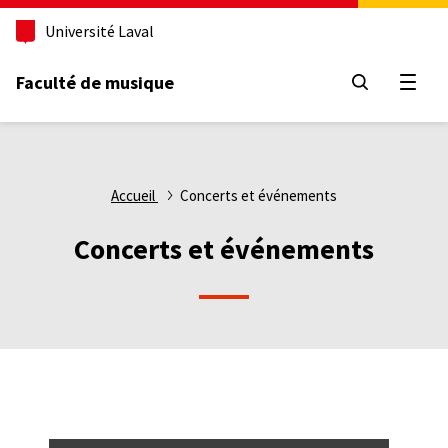
Aller
Université Laval
au
contenu
principal
Faculté de musique
Ouvri
Fil
Accueil
Concerts et événements
d'Ariane
Concerts et événements