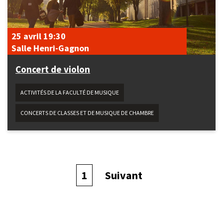
25 avril
19:30
Salle Henri-Gagnon
Concert de violon
ACTIVITÉS DE LA FACULTÉ DE MUSIQUE
CONCERTS DE CLASSES ET DE MUSIQUE DE CHAMBRE
Page
1
Page
Suivant
courante
suivante
Pagination