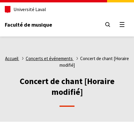
Aller
Université Laval
au
contenu
principal
Faculté de musique
Ouvri
Fil
Accueil
Concerts et événements
Concert de chant [Horaire
modifié]
d'Ariane
Concert de chant [Horaire
modifié]