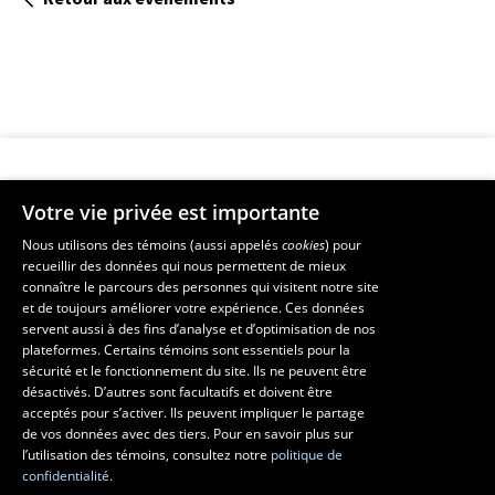
Votre vie privée est importante
Faculté de musique
Nous utilisons des témoins (aussi appelés
cookies
) pour
recueillir des données qui nous permettent de mieux
Pavillon Louis-Jacques-Casault
connaître le parcours des personnes qui visitent notre site
1055, avenue du Séminaire
, Québec (Québec)  G1V 0A6
et de toujours améliorer votre expérience. Ces données
Téléphone: 
418 656-7061
servent aussi à des fins d’analyse et d’optimisation de nos
plateformes. Certains témoins sont essentiels pour la
sécurité et le fonctionnement du site. Ils ne peuvent être
Suivez-nous sur Facebook
Suivez-nous sur YouTube
désactivés. D’autres sont facultatifs et doivent être
acceptés pour s’activer. Ils peuvent impliquer le partage
de vos données avec des tiers. Pour en savoir plus sur
l’utilisation des témoins, consultez notre
politique de
confidentialité.