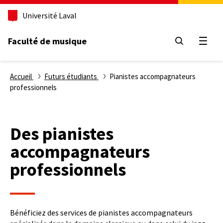
Aller
Université Laval
au
contenu
principal
Faculté de musique
Ouvri
Fil
Accueil
Futurs étudiants
Pianistes accompagnateurs
professionnels
d'Ariane
Des pianistes
accompagnateurs
professionnels
Bénéficiez des services de pianistes accompagnateurs