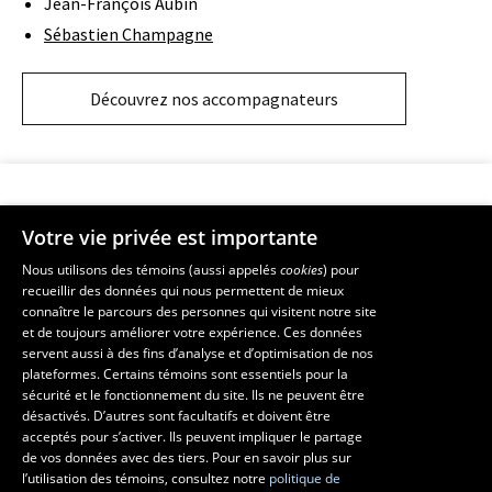
Jean-François Aubin
Sébastien Champagne
Découvrez nos accompagnateurs
Votre vie privée est importante
Faculté de musique
Nous utilisons des témoins (aussi appelés
cookies
) pour
recueillir des données qui nous permettent de mieux
Pavillon Louis-Jacques-Casault
connaître le parcours des personnes qui visitent notre site
1055, avenue du Séminaire
, Québec (Québec)  G1V 0A6
et de toujours améliorer votre expérience. Ces données
Téléphone: 
418 656-7061
servent aussi à des fins d’analyse et d’optimisation de nos
plateformes. Certains témoins sont essentiels pour la
sécurité et le fonctionnement du site. Ils ne peuvent être
Suivez-nous sur Facebook
Suivez-nous sur YouTube
désactivés. D’autres sont facultatifs et doivent être
acceptés pour s’activer. Ils peuvent impliquer le partage
de vos données avec des tiers. Pour en savoir plus sur
l’utilisation des témoins, consultez notre
politique de