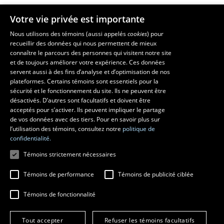
Votre vie privée est importante
Faculté de musique
Nous utilisons des témoins (aussi appelés
cookies
) pour
recueillir des données qui nous permettent de mieux
Pavillon Louis-Jacques-Casault
connaître le parcours des personnes qui visitent notre site
1055, avenue du Séminaire
, Québec (Québec)  G1V 0A6
et de toujours améliorer votre expérience. Ces données
Téléphone: 
418 656-7061
servent aussi à des fins d’analyse et d’optimisation de nos
plateformes. Certains témoins sont essentiels pour la
sécurité et le fonctionnement du site. Ils ne peuvent être
Suivez-nous sur Facebook
Suivez-nous sur YouTube
désactivés. D’autres sont facultatifs et doivent être
acceptés pour s’activer. Ils peuvent impliquer le partage
de vos données avec des tiers. Pour en savoir plus sur
l’utilisation des témoins, consultez notre
politique de
confidentialité.
Témoins strictement nécessaires
Témoins de performance
Témoins de publicité ciblée
Témoins de fonctionnalité
© 2026 Université Laval
Tous droits réservés
Conditions générales d'utilisation
Tout accepter
Refuser les témoins facultatifs