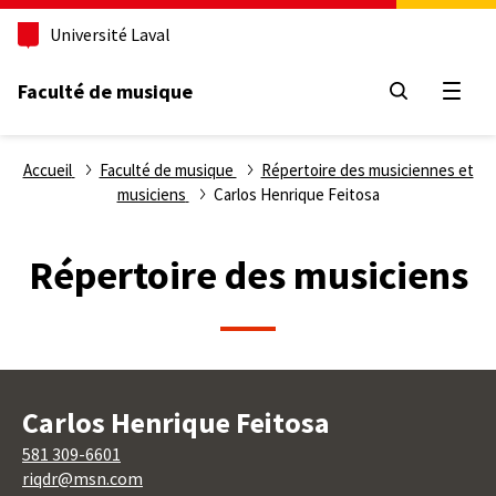
Aller
Université Laval
au
contenu
principal
Faculté de musique
Ouvri
Fil
Accueil
Faculté de musique
Répertoire des musiciennes et
musiciens
Carlos Henrique Feitosa
d'Ariane
Répertoire des musiciens
Carlos Henrique Feitosa
581 309-6601
riqdr@msn.com