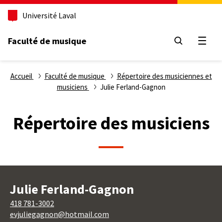
Aller
Université Laval
au
contenu
principal
Faculté de musique
Ouvri
Fil
Accueil
Faculté de musique
Répertoire des musiciennes et
musiciens
Julie Ferland-Gagnon
d'Ariane
Répertoire des musiciens
Julie Ferland-Gagnon
418 781-3002
evjuliegagnon@hotmail.com