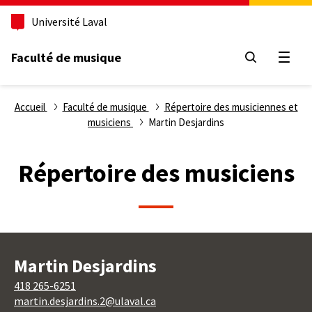
Aller
Université Laval
au
contenu
principal
Faculté de musique
Ouvri
Fil
Accueil
Faculté de musique
Répertoire des musiciennes et
musiciens
Martin Desjardins
d'Ariane
Répertoire des musiciens
Martin Desjardins
418 265-6251
martin.desjardins.2@ulaval.ca