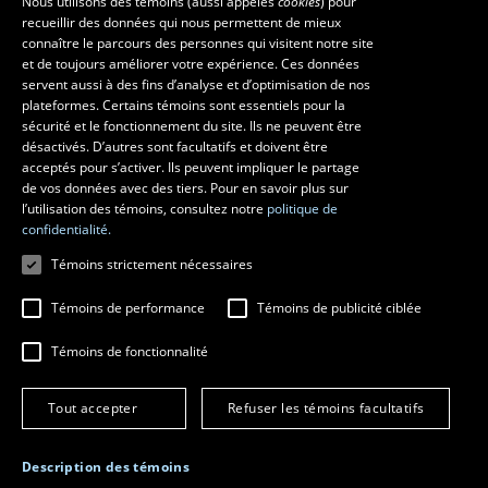
Nous utilisons des témoins (aussi appelés
cookies
) pour
recueillir des données qui nous permettent de mieux
Pavillon Louis-Jacques-Casault
connaître le parcours des personnes qui visitent notre site
1055, avenue du Séminaire
, Québec (Québec)  G1V 0A6
et de toujours améliorer votre expérience. Ces données
Téléphone: 
418 656-7061
servent aussi à des fins d’analyse et d’optimisation de nos
plateformes. Certains témoins sont essentiels pour la
sécurité et le fonctionnement du site. Ils ne peuvent être
Suivez-nous sur Facebook
Suivez-nous sur YouTube
désactivés. D’autres sont facultatifs et doivent être
acceptés pour s’activer. Ils peuvent impliquer le partage
de vos données avec des tiers. Pour en savoir plus sur
l’utilisation des témoins, consultez notre
politique de
confidentialité.
Témoins strictement nécessaires
Témoins de performance
Témoins de publicité ciblée
Témoins de fonctionnalité
© 2026 Université Laval
Tous droits réservés
Conditions générales d'utilisation
Tout accepter
Refuser les témoins facultatifs
Fraude en ligne
Confidentialité
Description des témoins
Paramétrer les témoins