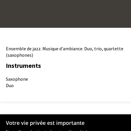
Description
Ensemble de jazz. Musique d'ambiance. Duo, trio, quartette
(saxophones)
Instruments
Instruments
Saxophone
Duo
Votre vie privée est importante
Faculté de musique