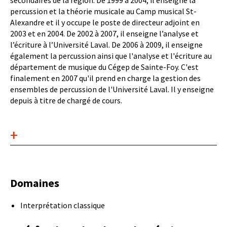
secondaires de la région. De 1999 à 2004, il enseigne la
percussion et la théorie musicale au Camp musical St-
Alexandre et il y occupe le poste de directeur adjoint en
2003 et en 2004. De 2002 à 2007, il enseigne l’analyse et
l’écriture à l’Université Laval. De 2006 à 2009, il enseigne
également la percussion ainsi que l'analyse et l'écriture au
département de musique du Cégep de Sainte-Foy. C'est
finalement en 2007 qu'il prend en charge la gestion des
ensembles de percussion de l'Université Laval. Il y enseigne
depuis à titre de chargé de cours.
Accordéon
de
contenu
Domaines
Interprétation classique