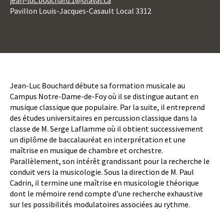
jean-luc.bouchard.1@ulaval.ca
Pavillon Louis-Jacques-Casault Local 3312
Boutons
d'action
Body
Jean-Luc Bouchard débute sa formation musicale au
Campus Notre-Dame-de-Foy où il se distingue autant en
musique classique que populaire. Par la suite, il entreprend
des études universitaires en percussion classique dans la
classe de M. Serge Laflamme où il obtient successivement
un diplôme de baccalauréat en interprétation et une
maîtrise en musique de chambre et orchestre.
Parallèlement, son intérêt grandissant pour la recherche le
conduit vers la musicologie. Sous la direction de M. Paul
Cadrin, il termine une maîtrise en musicologie théorique
dont le mémoire rend compte d’une recherche exhaustive
sur les possibilités modulatoires associées au rythme.