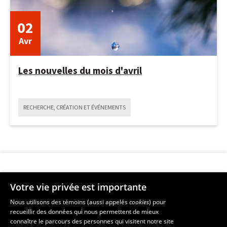
02
Avr
Les nouvelles du mois d'avril
RECHERCHE, CRÉATION ET ÉVÉNEMENTS
Votre vie privée est importante
Faculté de musique
Nous utilisons des témoins (aussi appelés
cookies
) pour
recueillir des données qui nous permettent de mieux
Pavillon Louis-Jacques-Casault
2
connaître le parcours des personnes qui visitent notre site