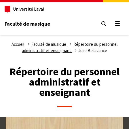
Aller
Université Laval
au
contenu
principal
Faculté de musique
Ouvri
Fil
Accueil
Faculté de musique
Répertoire du personnel
administratif et enseignant
Julie Bellavance
d'Ariane
Répertoire du personnel
administratif et
enseignant
Photo