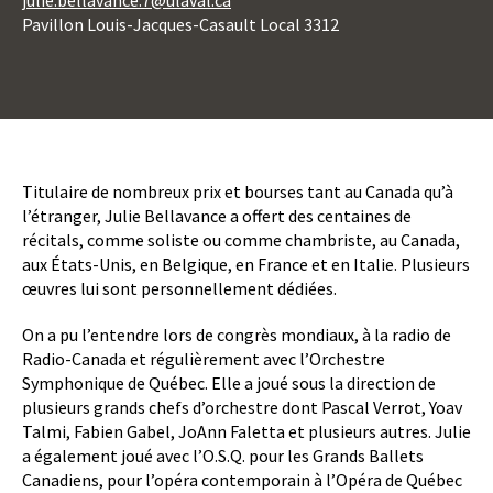
julie.bellavance.7@ulaval.ca
Pavillon Louis-Jacques-Casault Local 3312
Boutons
d'action
Body
Titulaire de nombreux prix et bourses tant au Canada qu’à
l’étranger, Julie Bellavance a offert des centaines de
récitals, comme soliste ou comme chambriste, au Canada,
aux États-Unis, en Belgique, en France et en Italie. Plusieurs
œuvres lui sont personnellement dédiées.
On a pu l’entendre lors de congrès mondiaux, à la radio de
Radio-Canada et régulièrement avec l’Orchestre
Symphonique de Québec. Elle a joué sous la direction de
plusieurs grands chefs d’orchestre dont Pascal Verrot, Yoav
Talmi, Fabien Gabel, JoAnn Faletta et plusieurs autres. Julie
a également joué avec l’O.S.Q. pour les Grands Ballets
Canadiens, pour l’opéra contemporain à l’Opéra de Québec