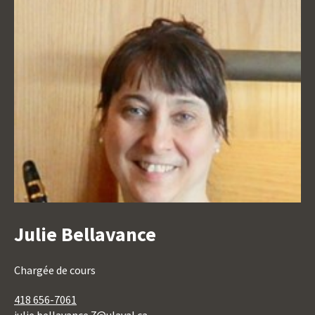
Julie Bellavance
Titre
Titre
Chargée de cours
du
418 656-7061
poste