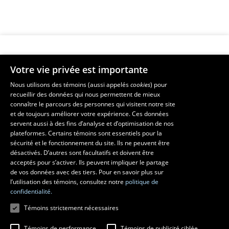
Votre vie privée est importante
Faculté de musique
Nous utilisons des témoins (aussi appelés
cookies
) pour
recueillir des données qui nous permettent de mieux
Pavillon Louis-Jacques-Casault
connaître le parcours des personnes qui visitent notre site
1055, avenue du Séminaire
, Québec (Québec)  G1V 0A6
et de toujours améliorer votre expérience. Ces données
Téléphone: 
418 656-7061
servent aussi à des fins d’analyse et d’optimisation de nos
plateformes. Certains témoins sont essentiels pour la
sécurité et le fonctionnement du site. Ils ne peuvent être
Suivez-nous sur Facebook
Suivez-nous sur YouTube
désactivés. D’autres sont facultatifs et doivent être
acceptés pour s’activer. Ils peuvent impliquer le partage
de vos données avec des tiers. Pour en savoir plus sur
l’utilisation des témoins, consultez notre
politique de
confidentialité.
Témoins strictement nécessaires
Témoins de performance
Témoins de publicité ciblée