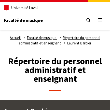
Aller
Université Laval
au
contenu
principal
Faculté de musique
Ouvri
Fil
Accueil
Faculté de musique
Répertoire du personnel
administratif et enseignant
Laurent Barbier
d'Ariane
Répertoire du personnel
administratif et
enseignant