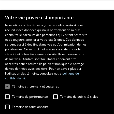
Votre vie privée est importante
Faculté de musique
Nous utilisons des témoins (aussi appelés
cookies
) pour
recueillir des données qui nous permettent de mieux
Pavillon Louis-Jacques-Casault
connaître le parcours des personnes qui visitent notre site
1055, avenue du Séminaire
, Québec (Québec)  G1V 0A6
et de toujours améliorer votre expérience. Ces données
Téléphone: 
418 656-7061
servent aussi à des fins d’analyse et d’optimisation de nos
plateformes. Certains témoins sont essentiels pour la
sécurité et le fonctionnement du site. Ils ne peuvent être
Suivez-nous sur Facebook
Suivez-nous sur YouTube
désactivés. D’autres sont facultatifs et doivent être
acceptés pour s’activer. Ils peuvent impliquer le partage
de vos données avec des tiers. Pour en savoir plus sur
l’utilisation des témoins, consultez notre
politique de
confidentialité.
Témoins strictement nécessaires
Témoins de performance
Témoins de publicité ciblée
Témoins de fonctionnalité
© 2026 Université Laval
Tous droits réservés