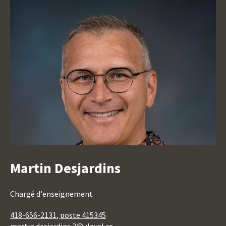
Martin Desjardins
Titre
Titre
Chargé d'enseignement
du
418-656-2131
, poste 415345
poste