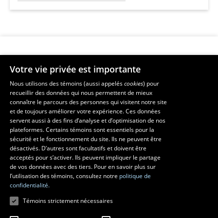
Votre vie privée est importante
Faculté de musique
Nous utilisons des témoins (aussi appelés
cookies
) pour
recueillir des données qui nous permettent de mieux
Pavillon Louis-Jacques-Casault
3
connaître le parcours des personnes qui visitent notre site
1055, avenue du Séminaire
, Québec (Québec)  G1V 0A6
décembre
et de toujours améliorer votre expérience. Ces données
Téléphone: 
418 656-7061
servent aussi à des fins d’analyse et d’optimisation de nos
2024
plateformes. Certains témoins sont essentiels pour la
sécurité et le fonctionnement du site. Ils ne peuvent être
Suivez-nous sur Facebook
Suivez-nous sur YouTube
désactivés. D’autres sont facultatifs et doivent être
acceptés pour s’activer. Ils peuvent impliquer le partage
de vos données avec des tiers. Pour en savoir plus sur
l’utilisation des témoins, consultez notre
politique de
confidentialité.
Témoins strictement nécessaires