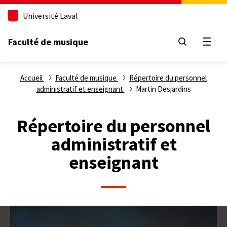
Aller
Université Laval
au
contenu
principal
Faculté de musique
Ouvri
Fil
Accueil
Faculté de musique
Répertoire du personnel
administratif et enseignant
Martin Desjardins
d'Ariane
Répertoire du personnel
administratif et
enseignant
Photo