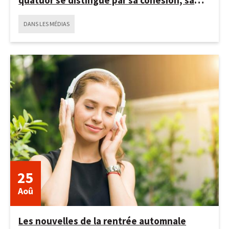
quatuor se distingue par sa cohésion, sa
complicité et sa créativité
DANS LES MÉDIAS
10
décembre
2025
25
Aoû
Les nouvelles de la rentrée automnale