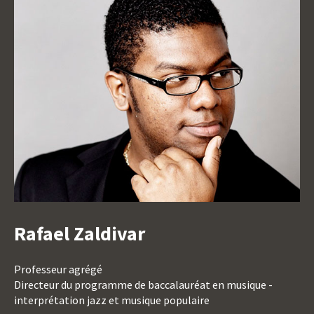
Rafael Zaldivar
Titre
Titre
Professeur agrégé
du
Directeur du programme de baccalauréat en musique -
poste
interprétation jazz et musique populaire