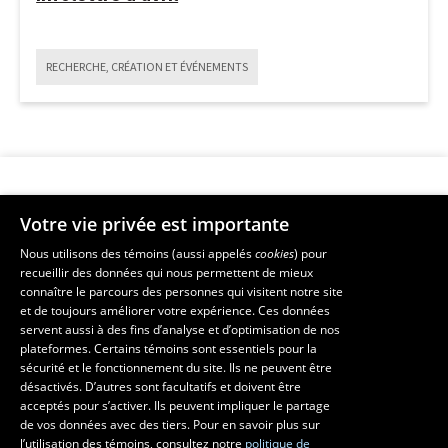
RECHERCHE, CRÉATION ET ÉVÉNEMENTS
Votre vie privée est importante
Faculté de musique
Nous utilisons des témoins (aussi appelés
cookies
) pour
recueillir des données qui nous permettent de mieux
Pavillon Louis-Jacques-Casault
2
connaître le parcours des personnes qui visitent notre site
1055, avenue du Séminaire
, Québec (Québec)  G1V 0A6
avril
et de toujours améliorer votre expérience. Ces données
Téléphone: 
418 656-7061
servent aussi à des fins d’analyse et d’optimisation de nos
2025
plateformes. Certains témoins sont essentiels pour la
sécurité et le fonctionnement du site. Ils ne peuvent être
Suivez-nous sur Facebook
Suivez-nous sur YouTube
désactivés. D’autres sont facultatifs et doivent être
acceptés pour s’activer. Ils peuvent impliquer le partage
de vos données avec des tiers. Pour en savoir plus sur
l’utilisation des témoins, consultez notre
politique de