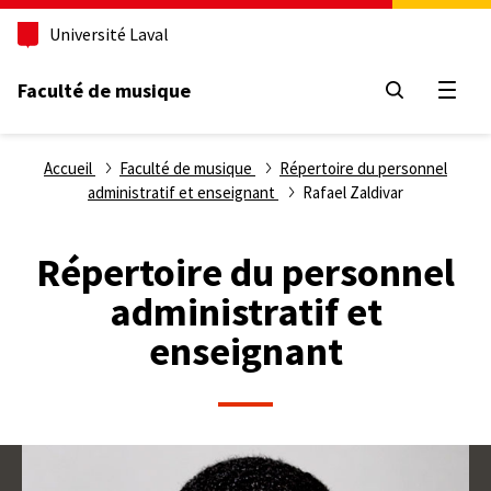
Aller
Université Laval
au
contenu
principal
Faculté de musique
Ouvri
Fil
Accueil
Faculté de musique
Répertoire du personnel
administratif et enseignant
Rafael Zaldivar
d'Ariane
Répertoire du personnel
administratif et
enseignant
Photo