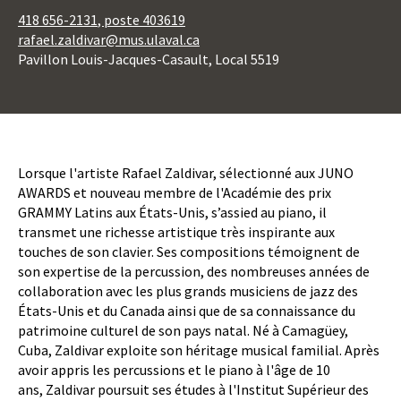
418 656-2131
, poste 403619
rafael.zaldivar@mus.ulaval.ca
Pavillon Louis-Jacques-Casault, Local 5519
Body
Lorsque l'artiste Rafael Zaldivar, sélectionné aux JUNO
AWARDS et nouveau membre de l'Académie des prix
GRAMMY Latins aux États-Unis, s’assied au piano, il
transmet une richesse artistique très inspirante aux
touches de son clavier. Ses compositions témoignent de
son expertise de la percussion, des nombreuses années de
collaboration avec les plus grands musiciens de jazz des
États-Unis et du Canada ainsi que de sa connaissance du
patrimoine culturel de son pays natal. Né à Camagüey,
Cuba, Zaldivar exploite son héritage musical familial. Après
avoir appris les percussions et le piano à l'âge de 10
ans, Zaldivar poursuit ses études à l'Institut Supérieur des