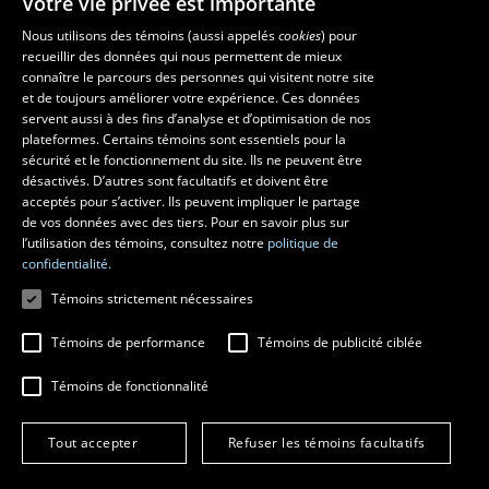
Votre vie privée est importante
Faculté de musique
Nous utilisons des témoins (aussi appelés
cookies
) pour
recueillir des données qui nous permettent de mieux
Pavillon Louis-Jacques-Casault
connaître le parcours des personnes qui visitent notre site
1055, avenue du Séminaire
, Québec (Québec)  G1V 0A6
et de toujours améliorer votre expérience. Ces données
Téléphone: 
418 656-7061
servent aussi à des fins d’analyse et d’optimisation de nos
plateformes. Certains témoins sont essentiels pour la
sécurité et le fonctionnement du site. Ils ne peuvent être
Suivez-nous sur Facebook
Suivez-nous sur YouTube
désactivés. D’autres sont facultatifs et doivent être
acceptés pour s’activer. Ils peuvent impliquer le partage
de vos données avec des tiers. Pour en savoir plus sur
l’utilisation des témoins, consultez notre
politique de
confidentialité.
Témoins strictement nécessaires
Témoins de performance
Témoins de publicité ciblée
Témoins de fonctionnalité
© 2026 Université Laval
Tous droits réservés
Conditions générales d'utilisation
Tout accepter
Refuser les témoins facultatifs
Fraude en ligne
Confidentialité