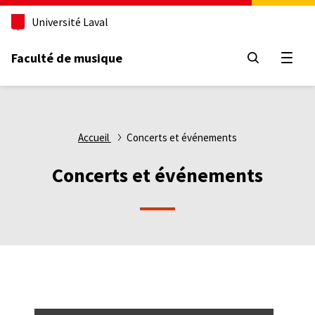
Aller
Université Laval
au
contenu
principal
Faculté de musique
Ouvri
Fil
Accueil
Concerts et événements
d'Ariane
Concerts et événements