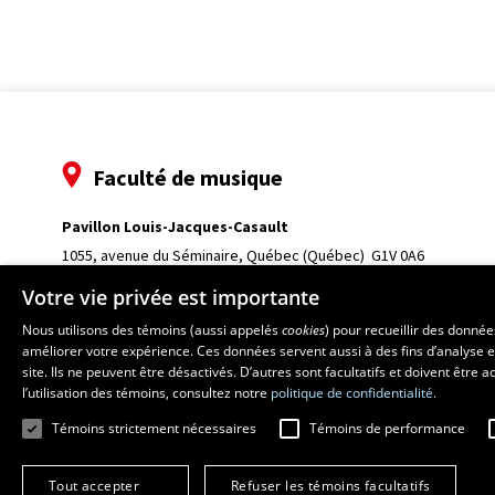
Faculté de musique
Pavillon Louis-Jacques-Casault
1055, avenue du Séminaire
, Québec (Québec)  G1V 0A6
Téléphone: 
418 656-7061
Votre vie privée est importante
Nous utilisons des témoins (aussi appelés
cookies
) pour recueillir des donné
améliorer votre expérience. Ces données servent aussi à des fins d’analyse e
site. Ils ne peuvent être désactivés. D’autres sont facultatifs et doivent être
l’utilisation des témoins, consultez notre
politique de confidentialité.
Témoins strictement nécessaires
Témoins de performance
Tout accepter
Refuser les témoins facultatifs