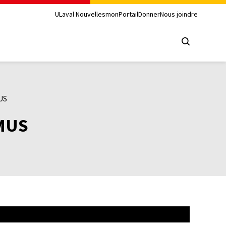
ULaval Nouvelles
monPortail
Donner
Nous joindre
MUS
FMUS