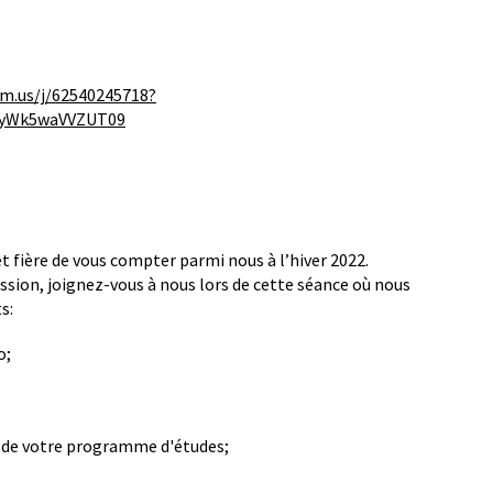
om.us/j/62540245718?
yWk5waVVZUT09
t fière de vous compter parmi nous à l’hiver 2022.
sion, joignez-vous à nous lors de cette séance où nous
s:
o;
de votre programme d'études;