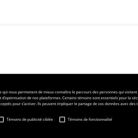
es qui nous permettent de mieux connaître le parcours des personnes qui visitent 
t d’optimisation de nos plateformes. Certains témoins sont essentiels pour la séc
 acceptés pour s’activer. Ils peuvent impliquer le partage de vos données avec des t
Témoins de publicité ciblée
Témoins de fonctionnalité