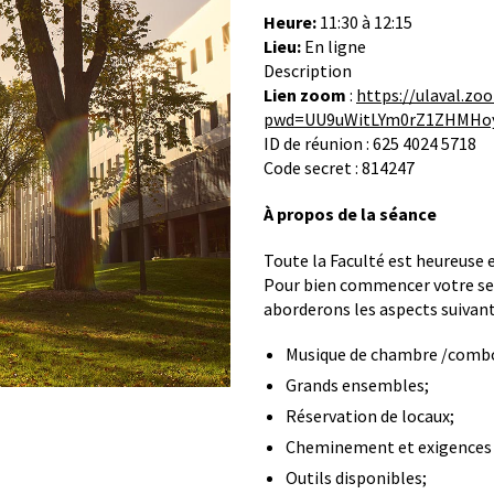
Heure:
11:30 à 12:15
Lieu:
En ligne
Description
Lien zoom
:
https://ulaval.zo
pwd=UU9uWitLYm0rZ1ZHMHo
ID de réunion : 625 4024 5718
Code secret : 814247
À propos de la séance
Toute la Faculté est heureuse e
Pour bien commencer votre ses
aborderons les aspects suivant
Musique de chambre /comb
Grands ensembles;
Réservation de locaux;
Cheminement et exigences 
Outils disponibles;