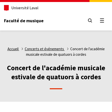
Aller
Université Laval
au
contenu
principal
Faculté de musique
Ouvri
Fil
Accueil
Concerts et événements
Concert de l'académie
musicale estivale de quatuors à cordes
d'Ariane
Concert de l'académie musicale
estivale de quatuors à cordes