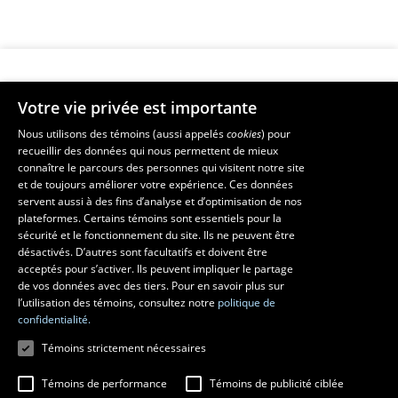
Votre vie privée est importante
Faculté de musique
Nous utilisons des témoins (aussi appelés
cookies
) pour
recueillir des données qui nous permettent de mieux
Pavillon Louis-Jacques-Casault
connaître le parcours des personnes qui visitent notre site
1055, avenue du Séminaire
, Québec (Québec)  G1V 0A6
et de toujours améliorer votre expérience. Ces données
Téléphone: 
418 656-7061
servent aussi à des fins d’analyse et d’optimisation de nos
plateformes. Certains témoins sont essentiels pour la
sécurité et le fonctionnement du site. Ils ne peuvent être
Suivez-nous sur Facebook
Suivez-nous sur YouTube
désactivés. D’autres sont facultatifs et doivent être
acceptés pour s’activer. Ils peuvent impliquer le partage
de vos données avec des tiers. Pour en savoir plus sur
l’utilisation des témoins, consultez notre
politique de
confidentialité.
Témoins strictement nécessaires
Témoins de performance
Témoins de publicité ciblée