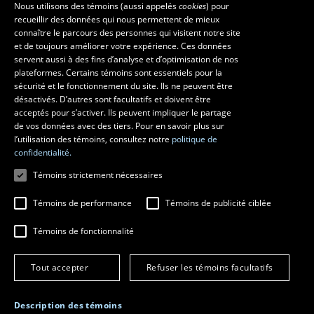
Nous utilisons des témoins (aussi appelés
cookies
) pour
recueillir des données qui nous permettent de mieux
Pavillon Louis-Jacques-Casault
connaître le parcours des personnes qui visitent notre site
1055, avenue du Séminaire
, Québec (Québec)  G1V 0A6
et de toujours améliorer votre expérience. Ces données
Téléphone: 
418 656-7061
servent aussi à des fins d’analyse et d’optimisation de nos
plateformes. Certains témoins sont essentiels pour la
sécurité et le fonctionnement du site. Ils ne peuvent être
Suivez-nous sur Facebook
Suivez-nous sur YouTube
désactivés. D’autres sont facultatifs et doivent être
acceptés pour s’activer. Ils peuvent impliquer le partage
de vos données avec des tiers. Pour en savoir plus sur
l’utilisation des témoins, consultez notre
politique de
confidentialité.
Témoins strictement nécessaires
Témoins de performance
Témoins de publicité ciblée
Témoins de fonctionnalité
© 2026 Université Laval
Tous droits réservés
Conditions générales d'utilisation
Tout accepter
Refuser les témoins facultatifs
Fraude en ligne
Confidentialité
Description des témoins
Paramétrer les témoins