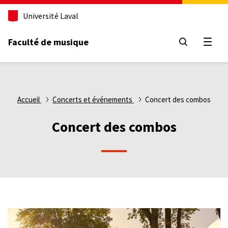
Aller
Université Laval
au
contenu
principal
Faculté de musique
Ouvri
Fil
Accueil
Concerts et événements
Concert des combos
d'Ariane
Concert des combos