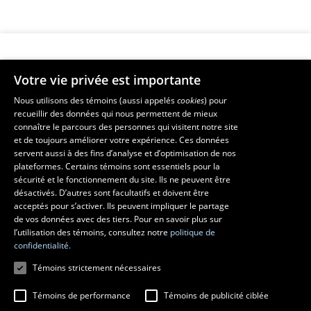
Votre vie privée est importante
Faculté de musique
Nous utilisons des témoins (aussi appelés
cookies
) pour
recueillir des données qui nous permettent de mieux
Pavillon Louis-Jacques-Casault
connaître le parcours des personnes qui visitent notre site
1055, avenue du Séminaire
, Québec (Québec)  G1V 0A6
et de toujours améliorer votre expérience. Ces données
Téléphone: 
418 656-7061
servent aussi à des fins d’analyse et d’optimisation de nos
plateformes. Certains témoins sont essentiels pour la
sécurité et le fonctionnement du site. Ils ne peuvent être
Suivez-nous sur Facebook
Suivez-nous sur YouTube
désactivés. D’autres sont facultatifs et doivent être
acceptés pour s’activer. Ils peuvent impliquer le partage
de vos données avec des tiers. Pour en savoir plus sur
l’utilisation des témoins, consultez notre
politique de
confidentialité.
Témoins strictement nécessaires
Témoins de performance
Témoins de publicité ciblée