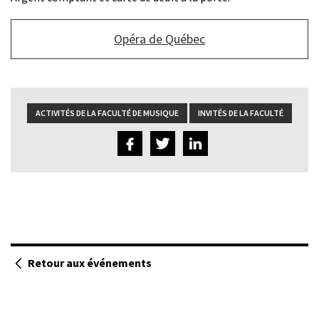
Bouton
Opéra de Québec
de
lien
du
bas
ACTIVITÉS DE LA FACULTÉ DE MUSIQUE
INVITÉS DE LA FACULTÉ
Retour aux événements