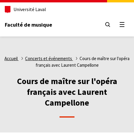
Aller
Université Laval
au
contenu
principal
Faculté de musique
Ouvri
Fil
Accueil
Concerts et événements
Cours de maître sur l'opéra
français avec Laurent Campellone
d'Ariane
Cours de maître sur l'opéra
français avec Laurent
Campellone