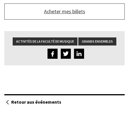
Bouton
Acheter mes billets
de
lien
du
bas
ACTIVITÉS DE LA FACULTÉ DE MUSIQUE
GRANDS ENSEMBLES
Retour aux événements