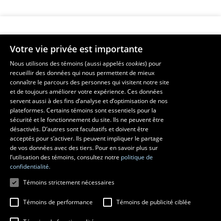
Votre vie privée est importante
Faculté de musique
Nous utilisons des témoins (aussi appelés
cookies
) pour
recueillir des données qui nous permettent de mieux
Pavillon Louis-Jacques-Casault
connaître le parcours des personnes qui visitent notre site
1055, avenue du Séminaire
, Québec (Québec)  G1V 0A6
et de toujours améliorer votre expérience. Ces données
Téléphone: 
418 656-7061
servent aussi à des fins d’analyse et d’optimisation de nos
plateformes. Certains témoins sont essentiels pour la
sécurité et le fonctionnement du site. Ils ne peuvent être
Suivez-nous sur Facebook
Suivez-nous sur YouTube
désactivés. D’autres sont facultatifs et doivent être
acceptés pour s’activer. Ils peuvent impliquer le partage
de vos données avec des tiers. Pour en savoir plus sur
l’utilisation des témoins, consultez notre
politique de
confidentialité.
Témoins strictement nécessaires
Témoins de performance
Témoins de publicité ciblée