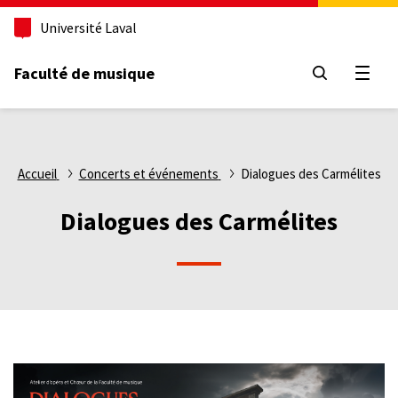
Aller
Université Laval
au
contenu
principal
Faculté de musique
Ouvri
Fil
Accueil
Concerts et événements
Dialogues des Carmélites
d'Ariane
Dialogues des Carmélites