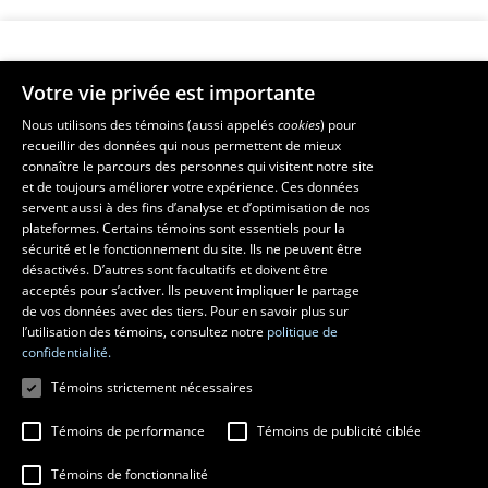
Votre vie privée est importante
Faculté de musique
Nous utilisons des témoins (aussi appelés
cookies
) pour
recueillir des données qui nous permettent de mieux
Pavillon Louis-Jacques-Casault
connaître le parcours des personnes qui visitent notre site
1055, avenue du Séminaire
, Québec (Québec)  G1V 0A6
et de toujours améliorer votre expérience. Ces données
Téléphone: 
418 656-7061
servent aussi à des fins d’analyse et d’optimisation de nos
plateformes. Certains témoins sont essentiels pour la
sécurité et le fonctionnement du site. Ils ne peuvent être
Suivez-nous sur Facebook
Suivez-nous sur YouTube
désactivés. D’autres sont facultatifs et doivent être
acceptés pour s’activer. Ils peuvent impliquer le partage
de vos données avec des tiers. Pour en savoir plus sur
l’utilisation des témoins, consultez notre
politique de
confidentialité.
Témoins strictement nécessaires
Témoins de performance
Témoins de publicité ciblée
Témoins de fonctionnalité