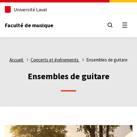
Aller
Université Laval
au
contenu
principal
Faculté de musique
Ouvri
Fil
Accueil
Concerts et événements
Ensembles de guitare
d'Ariane
Ensembles de guitare