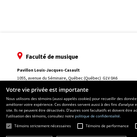
Faculté de musique
Pavillon Louis-Jacques-Casault
1055, avenue du Séminaire
, Québec (Québec)  G1V 0A6
Téléphone: 
418 656-7061
Votre vie privée est importante
Nous utilisons des témoins (aussi appelés
cookies
) pour recueillir des donné
améliorer votre expérience. Ces données servent aussi à des fins d’analyse e
site. Ils ne peuvent être désactivés. D’autres sont facultatifs et doivent être
l’utilisation des témoins, consultez notre
politique de confidentialité.
Témoins strictement nécessaires
Témoins de performance