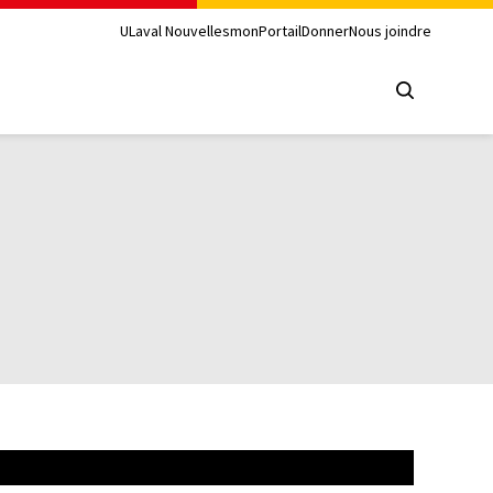
ULaval Nouvelles
monPortail
Donner
Nous joindre