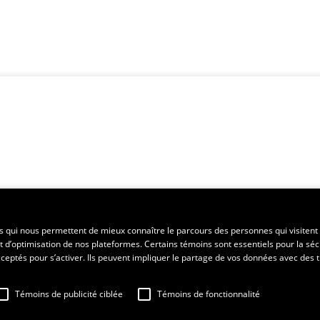
es qui nous permettent de mieux connaître le parcours des personnes qui visitent 
t d’optimisation de nos plateformes. Certains témoins sont essentiels pour la séc
 acceptés pour s’activer. Ils peuvent impliquer le partage de vos données avec des t
Témoins de publicité ciblée
Témoins de fonctionnalité