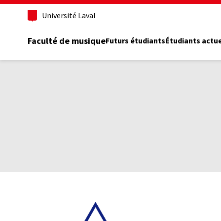
Aller
Université Laval
au
contenu
principal
Faculté de musique
Futurs étudiants
Étudiants actu
Fil
d'Ariane