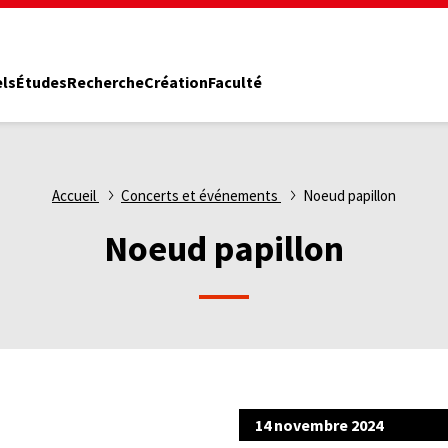
els
Études
Recherche
Création
Faculté
Accueil
Concerts et événements
Noeud papillon
Noeud papillon
14 novembre 2024