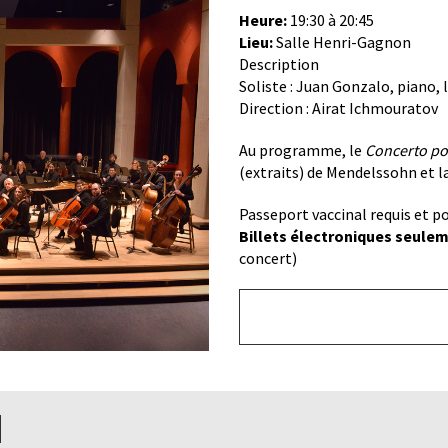
Heure:
19:30 à 20:45
Lieu:
Salle Henri-Gagnon
Description
Soliste : Juan Gonzalo, piano,
Direction : Airat Ichmouratov
Au programme, le
Concerto po
(extraits)
de Mendelssohn et l
Passeport vaccinal requis et p
Billets électroniques seule
concert)
Bouton
de
lien
du
bas