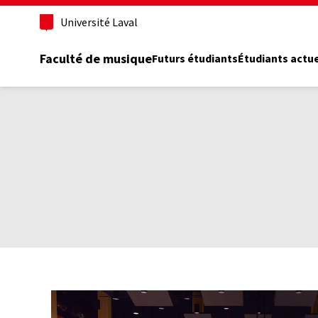
Aller
Université Laval
au
contenu
principal
Faculté de musique
Futurs étudiants
Étudiants actu
Fil
d'Ariane