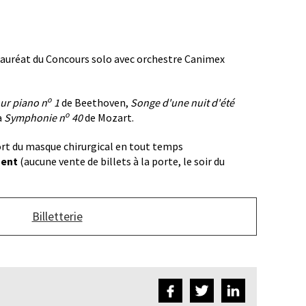
 lauréat du Concours solo avec orchestre Canimex
o
ur piano n
1
de Beethoven,
Songe d'une nuit d'été
o
a
Symphonie n
40
de Mozart.
ort du masque chirurgical en tout temps
ment
(aucune vente de billets à la porte, le soir du
Billetterie