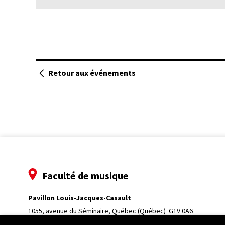
Retour aux événements
Faculté de musique
Pavillon Louis-Jacques-Casault
1055, avenue du Séminaire
, Québec (Québec)  G1V 0A6
Téléphone: 
418 656-7061