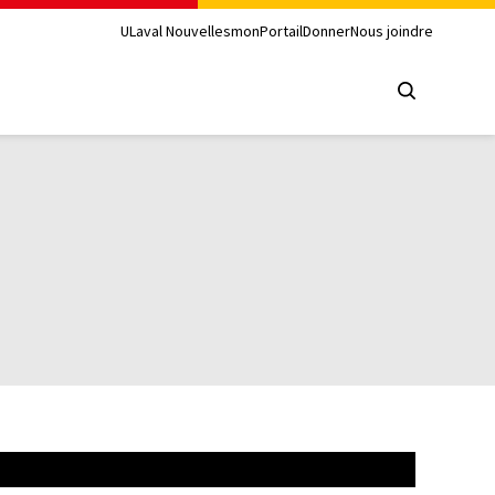
ULaval Nouvelles
monPortail
Donner
Nous joindre