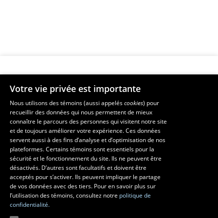
Votre vie privée est importante
Faculté de musique
Nous utilisons des témoins (aussi appelés
cookies
) pour
recueillir des données qui nous permettent de mieux
Pavillon Louis-Jacques-Casault
connaître le parcours des personnes qui visitent notre site
1055, avenue du Séminaire
, Québec (Québec)  G1V 0A6
et de toujours améliorer votre expérience. Ces données
Téléphone: 
418 656-7061
servent aussi à des fins d’analyse et d’optimisation de nos
plateformes. Certains témoins sont essentiels pour la
sécurité et le fonctionnement du site. Ils ne peuvent être
Suivez-nous sur Facebook
Suivez-nous sur YouTube
désactivés. D’autres sont facultatifs et doivent être
acceptés pour s’activer. Ils peuvent impliquer le partage
de vos données avec des tiers. Pour en savoir plus sur
l’utilisation des témoins, consultez notre
politique de
confidentialité.