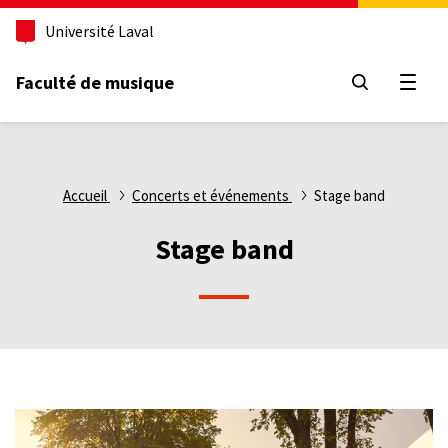
Aller
Université Laval
au
contenu
principal
Faculté de musique
Ouvri
Fil
Accueil
Concerts et événements
Stage band
d'Ariane
Stage band