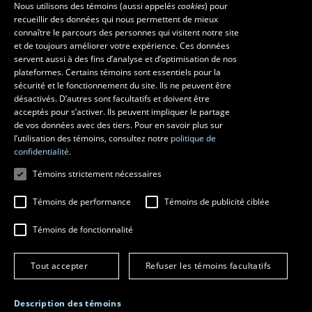
Nous utilisons des témoins (aussi appelés
cookies
) pour
recueillir des données qui nous permettent de mieux
Pavillon Louis-Jacques-Casault
connaître le parcours des personnes qui visitent notre site
1055, avenue du Séminaire
, Québec (Québec)  G1V 0A6
et de toujours améliorer votre expérience. Ces données
Téléphone: 
418 656-7061
servent aussi à des fins d’analyse et d’optimisation de nos
plateformes. Certains témoins sont essentiels pour la
sécurité et le fonctionnement du site. Ils ne peuvent être
Suivez-nous sur Facebook
Suivez-nous sur YouTube
désactivés. D’autres sont facultatifs et doivent être
acceptés pour s’activer. Ils peuvent impliquer le partage
de vos données avec des tiers. Pour en savoir plus sur
l’utilisation des témoins, consultez notre
politique de
confidentialité.
Témoins strictement nécessaires
Témoins de performance
Témoins de publicité ciblée
Témoins de fonctionnalité
© 2026 Université Laval
Tous droits réservés
Conditions générales d'utilisation
Tout accepter
Refuser les témoins facultatifs
Fraude en ligne
Confidentialité
Description des témoins
Paramétrer les témoins