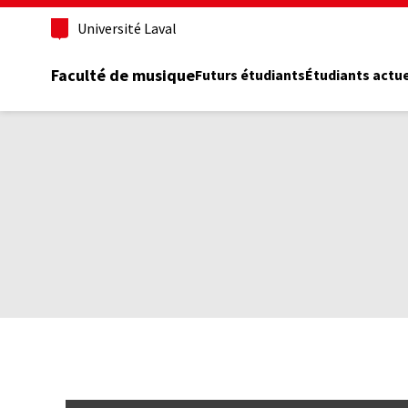
Aller
Université Laval
au
contenu
principal
Faculté de musique
Futurs étudiants
Étudiants actu
Fil
d'Ariane