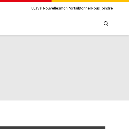
ULaval Nouvelles
monPortail
Donner
Nous joindre