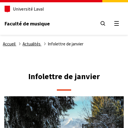
Aller
Université Laval
au
contenu
principal
Faculté de musique
Ouvri
Fil
Accueil
Actualités
Infolettre de janvier
d'Ariane
Infolettre de janvier