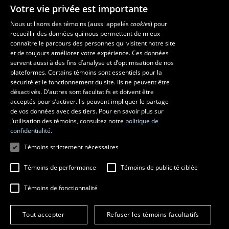
Votre vie privée est importante
Faculté de musique
Nous utilisons des témoins (aussi appelés
cookies
) pour
recueillir des données qui nous permettent de mieux
Pavillon Louis-Jacques-Casault
connaître le parcours des personnes qui visitent notre site
1055, avenue du Séminaire
, Québec (Québec)  G1V 0A6
et de toujours améliorer votre expérience. Ces données
Téléphone: 
418 656-7061
servent aussi à des fins d’analyse et d’optimisation de nos
plateformes. Certains témoins sont essentiels pour la
sécurité et le fonctionnement du site. Ils ne peuvent être
Suivez-nous sur Facebook
Suivez-nous sur YouTube
désactivés. D’autres sont facultatifs et doivent être
acceptés pour s’activer. Ils peuvent impliquer le partage
de vos données avec des tiers. Pour en savoir plus sur
l’utilisation des témoins, consultez notre
politique de
confidentialité.
Témoins strictement nécessaires
Témoins de performance
Témoins de publicité ciblée
Témoins de fonctionnalité
© 2026 Université Laval
Tous droits réservés
Conditions générales d'utilisation
Tout accepter
Refuser les témoins facultatifs
Fraude en ligne