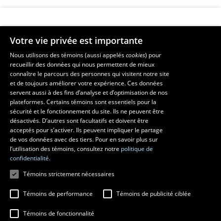
Votre vie privée est importante
Faculté de musique
Nous utilisons des témoins (aussi appelés
cookies
) pour
recueillir des données qui nous permettent de mieux
Pavillon Louis-Jacques-Casault
connaître le parcours des personnes qui visitent notre site
1055, avenue du Séminaire
, Québec (Québec)  G1V 0A6
et de toujours améliorer votre expérience. Ces données
Téléphone: 
418 656-7061
servent aussi à des fins d’analyse et d’optimisation de nos
plateformes. Certains témoins sont essentiels pour la
sécurité et le fonctionnement du site. Ils ne peuvent être
Suivez-nous sur Facebook
Suivez-nous sur YouTube
désactivés. D’autres sont facultatifs et doivent être
acceptés pour s’activer. Ils peuvent impliquer le partage
de vos données avec des tiers. Pour en savoir plus sur
l’utilisation des témoins, consultez notre
politique de
confidentialité.
Témoins strictement nécessaires
Témoins de performance
Témoins de publicité ciblée
Témoins de fonctionnalité