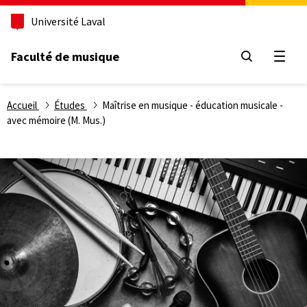
Aller
Université Laval
au
contenu
principal
Faculté de musique
Ouvri
Fil
Accueil
Études
Maîtrise en musique - éducation musicale -
avec mémoire (M. Mus.)
d'Ariane