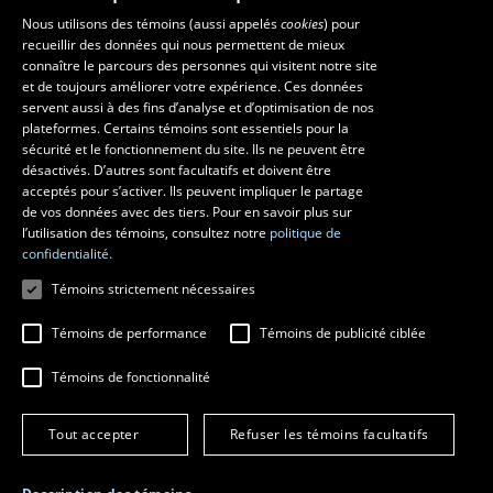
Faculté de musique
Nous utilisons des témoins (aussi appelés
cookies
) pour
recueillir des données qui nous permettent de mieux
Pavillon Louis-Jacques-Casault
connaître le parcours des personnes qui visitent notre site
1055, avenue du Séminaire
, Québec (Québec)  G1V 0A6
et de toujours améliorer votre expérience. Ces données
Téléphone: 
418 656-7061
servent aussi à des fins d’analyse et d’optimisation de nos
plateformes. Certains témoins sont essentiels pour la
sécurité et le fonctionnement du site. Ils ne peuvent être
Suivez-nous sur Facebook
Suivez-nous sur YouTube
désactivés. D’autres sont facultatifs et doivent être
acceptés pour s’activer. Ils peuvent impliquer le partage
de vos données avec des tiers. Pour en savoir plus sur
l’utilisation des témoins, consultez notre
politique de
confidentialité.
Témoins strictement nécessaires
Témoins de performance
Témoins de publicité ciblée
Témoins de fonctionnalité
© 2026 Université Laval
Tous droits réservés
Conditions générales d'utilisation
Tout accepter
Refuser les témoins facultatifs
Fraude en ligne
Confidentialité