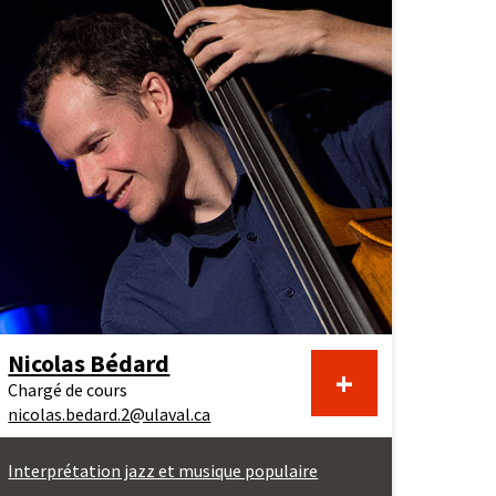
Nicolas Bédard
En
+
Chargé de cours
nicolas.bedard.2@ulaval.ca
savoir
Interprétation jazz et musique populaire