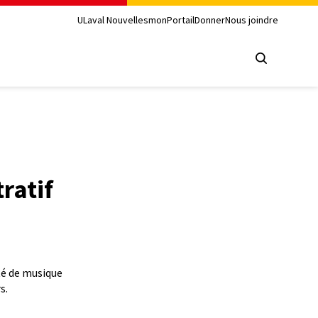
ULaval Nouvelles
monPortail
Donner
Nous joindre
ratif
té de musique
s.