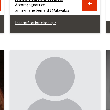
En
+
Accompagnatrice
anne-marie.bernard.1@ulaval.ca
voir
savoir
Interprétation classique
us
plus
au
jet
sujet
de
lie
Anne-
llavance
Marie