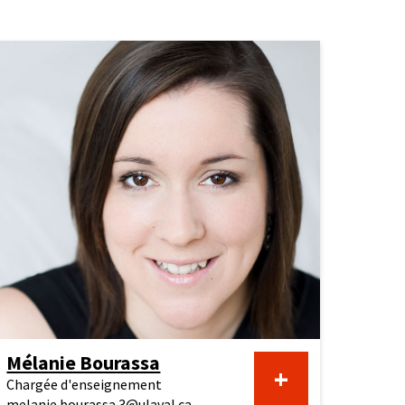
Jonathan
Bolduc
Mélanie Bourassa
En
+
Chargée d'enseignement
melanie.bourassa.3@ulaval.ca