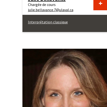
En
+
Chargée de cours
julie.bellavance.7@ulaval.ca
sa
Interprétation classique
pl
au
su
de
Ju
Be