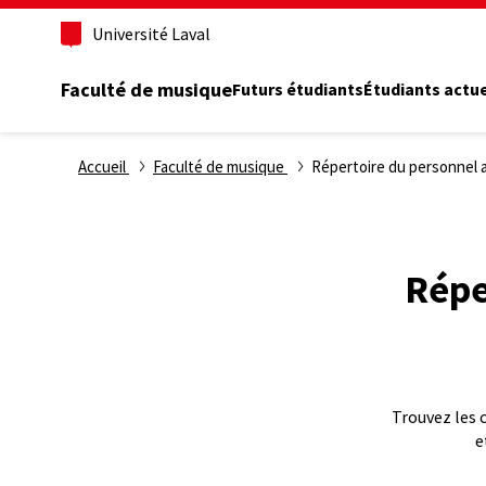
Aller
Université Laval
au
contenu
principal
Faculté de musique
Futurs étudiants
Étudiants actu
Fil
Accueil
Faculté de musique
Répertoire du personnel a
d'Ariane
Répe
Trouvez les 
e