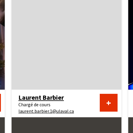
Laurent Barbier
En
+
Chargé de cours
laurent.barbier.1@ulaval.ca
voir
savoir