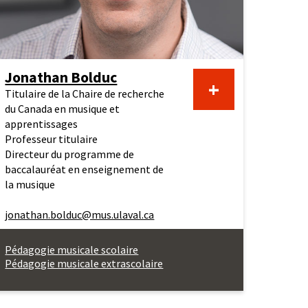
rd
Jonathan Bolduc
En
+
Titulaire de la Chaire de recherche
du Canada en musique et
apprentissages
savoir
Professeur titulaire
Directeur du programme de
plus
baccalauréat en enseignement de
la musique
au
jonathan.bolduc@mus.ulaval.ca
sujet
Pédagogie musicale scolaire
Pédagogie musicale extrascolaire
de