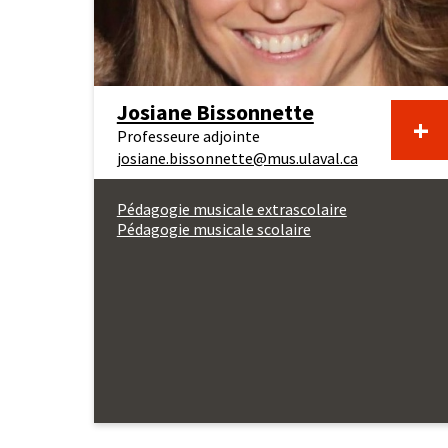
Josiane Bissonnette
En
+
Professeure adjointe
josiane.bissonnette@mus.ulaval.ca
sa
Pédagogie musicale extrascolaire
Pédagogie musicale scolaire
pl
au
su
de