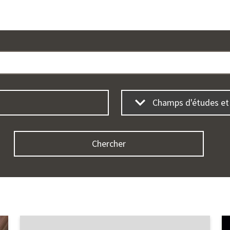
Champs
Champs d'études et
d'études
et
de
recherche