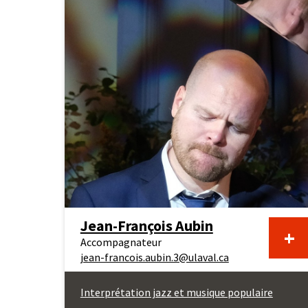
Jean-François Aubin
En
+
Accompagnateur
jean-francois.aubin.3@ulaval.ca
sa
Interprétation jazz et musique populaire