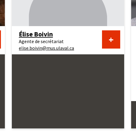
Berna
Élise Boivin
En
+
Agente de secrétariat
elise.boivin@mus.ulaval.ca
voir
savoir
us
plus
au
jet
sujet
de