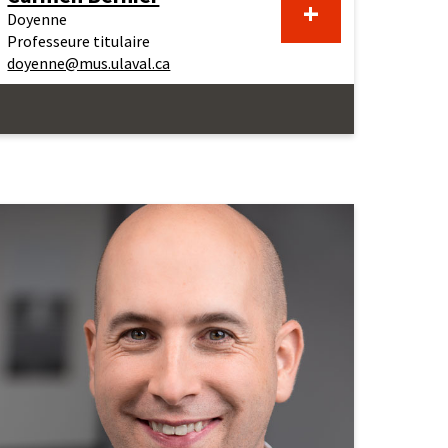
En
+
Doyenne
Professeure titulaire
doyenne@mus.ulaval.ca
savoir
plus
au
sujet
de
Carmen
Bernier