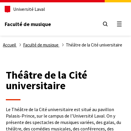
Aller
Université Laval
au
contenu
principal
Faculté de musique
Ouvri
Fil
Accueil
Faculté de musique
Théâtre de la Cité universitaire
d'Ariane
Théâtre de la Cité
universitaire
Description
Le Théâtre de la Cité universitaire est situé au pavillon
Palasis-Prince, sur le campus de l’Université Laval. On y
présente des spectacles de musiques variées, des galas, du
théâtre, des comédies musicales, des conférences, des