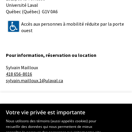
Université Laval
Québec (Québec) G1V 0A6
Accès aux personnes à mobilité réduite par la porte
ouest
Pour information, réservation ou location
Sylvain Mailloux
418 656-8016
sylvain.mailloux.1@ulaval.ca
Votre vie privée est importante
Faculté de musique
Nous utilisons des témoins (aussi appelés
cookies
) pour
recueillir des données qui nous permettent de mieux
Pavillon Louis-Jacques-Casault