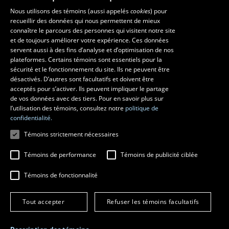
Faculté de musique
Nous utilisons des témoins (aussi appelés
cookies
) pour
recueillir des données qui nous permettent de mieux
Pavillon Louis-Jacques-Casault
connaître le parcours des personnes qui visitent notre site
1055, avenue du Séminaire
, Québec (Québec)  G1V 0A6
et de toujours améliorer votre expérience. Ces données
Téléphone: 
418 656-7061
servent aussi à des fins d’analyse et d’optimisation de nos
plateformes. Certains témoins sont essentiels pour la
sécurité et le fonctionnement du site. Ils ne peuvent être
Suivez-nous sur Facebook
Suivez-nous sur YouTube
désactivés. D’autres sont facultatifs et doivent être
acceptés pour s’activer. Ils peuvent impliquer le partage
de vos données avec des tiers. Pour en savoir plus sur
l’utilisation des témoins, consultez notre
politique de
confidentialité.
Témoins strictement nécessaires
Témoins de performance
Témoins de publicité ciblée
Témoins de fonctionnalité
© 2026 Université Laval
Tous droits réservés
Conditions générales d'utilisation
Tout accepter
Refuser les témoins facultatifs
Fraude en ligne
Confidentialité