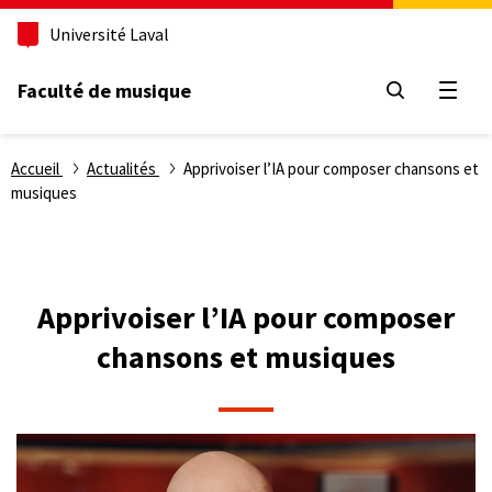
Aller
Université Laval
au
contenu
principal
Faculté de musique
Ouvri
Fil
Accueil
Actualités
Apprivoiser l’IA pour composer chansons et
musiques
d'Ariane
Apprivoiser l’IA pour composer
chansons et musiques